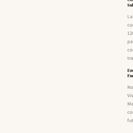
Sa
La
cu
12
pa
co
tr
En
Fa
No
Vi
Me
co
fu