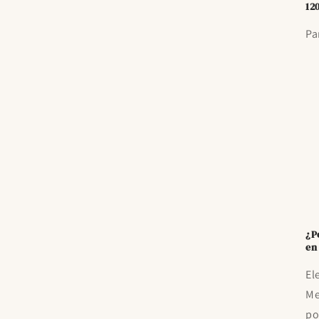
12
Pa
¿P
en
El
Me
po