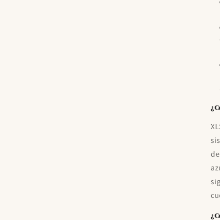
¿C
XL
si
de
az
si
cu
¿C