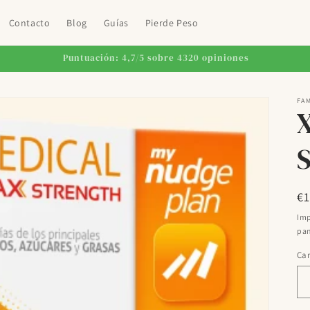
Contacto
Blog
Guías
Pierde Peso
Envío gratis en pedidos +59€
FAM
Pr
€
ha
Imp
pan
Ca