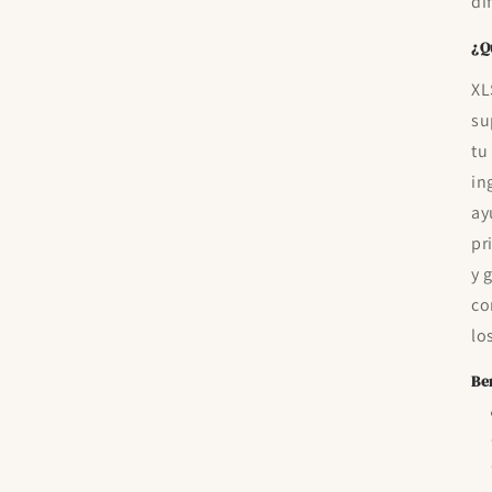
di
¿Q
XL
su
tu
in
ay
pr
y 
co
lo
Be