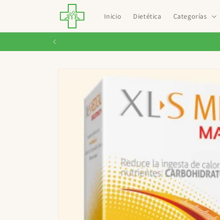
Ir
directamente
Inicio
Dietética
Categorías
al contenido
Ir
directamente
a la
información
del producto