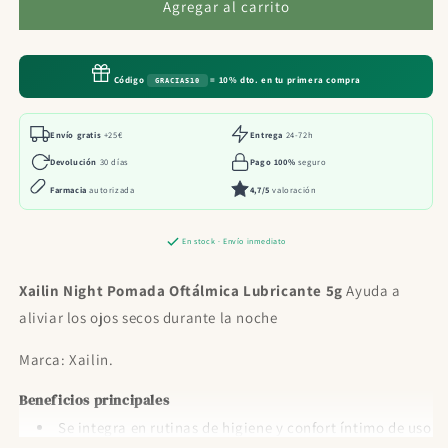
Xailin
Xailin
Agregar al carrito
Night
Night
Pomada
Pomada
Oftálmica
Oftálmica
Código
= 10% dto. en tu primera compra
GRACIAS10
Lubricante
Lubricante
5g
5g
Envío gratis
+25€
Entrega
24-72h
Devolución
30 días
Pago 100%
seguro
Farmacia
autorizada
4,7/5
valoración
En stock · Envío inmediato
Xailin Night Pomada Oftálmica Lubricante 5g
Ayuda a
aliviar los ojos secos durante la noche
Marca: Xailin.
Beneficios principales
Se integra en rutinas de higiene y confort íntimo de uso