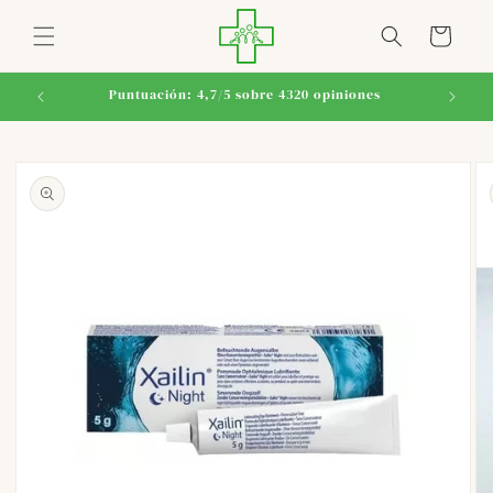
Ir
directamente
Carrito
al contenido
Puntuación: 4,7/5 sobre 4320 opiniones
Ir
directamente
a la
información
del producto