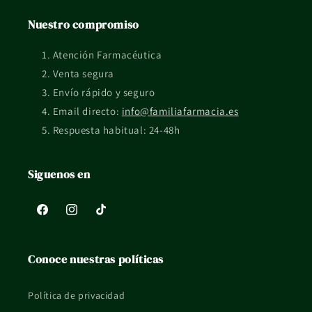
Formato:
5g
Nuestro compromiso
Ingredientes o activos destacados:
Parafina blanca
Atención Farmacéutica
blanda 57,3%; parafina líquida 42,5%, alcoholes de lana
Venta segura
0,2%. Sin conservantes.
Envío rápido y seguro
Email directo:
info@familiafarmacia.es
Preguntas frecuentes
Respuesta habitual: 24-48h
¿Para qué tipo de rutina está pensado Xailin Night Pomada
Oftálmica Lubricante 5g?
Siguenos en
Está orientado a una rutina de cuidado cotidiano dentro de
su categoría de uso.
Facebook
Instagram
TikTok
¿Qué formato tiene?
Se presenta en formato 5g.
Conoce nuestras políticas
¿Qué pasa si tengo dudas de uso o compatibilidad?
Política de privacidad
Si tienes una situación concreta, embarazo, lactancia, piel