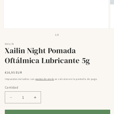
Abrir
Ab
elemento
el
de
1
/
6
multimedia
mu
1
2
XAILIN
en
en
Xailin Night Pomada
una
un
ventana
ve
modal
mo
Oftálmica Lubricante 5g
Precio
€16,95 EUR
habitual
Impuestos incluidos. Los
gastos de envío
se calculan en la pantalla de pago.
Cantidad
Reducir
Aumentar
cantidad
cantidad
para
para