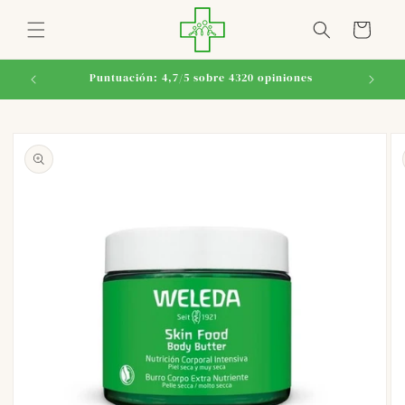
Ir
directamente
Carrito
al contenido
Puntuación: 4,7/5 sobre 4320 opiniones
Ir
directamente
a la
información
del producto