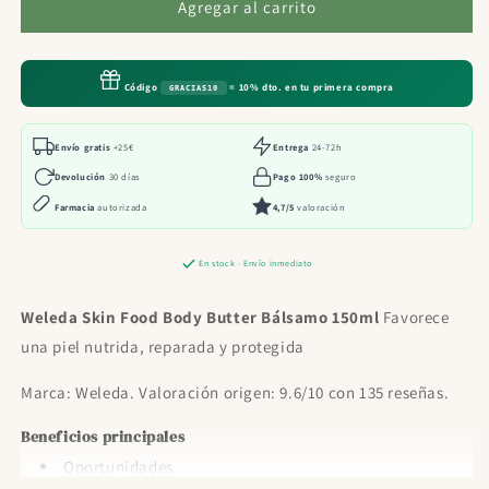
Weleda
Weleda
Agregar al carrito
Skin
Skin
Food
Food
Body
Body
Código
= 10% dto. en tu primera compra
GRACIAS10
Butter
Butter
Bálsamo
Bálsamo
150ml
150ml
Envío gratis
+25€
Entrega
24-72h
Devolución
30 días
Pago 100%
seguro
Farmacia
autorizada
4,7/5
valoración
En stock · Envío inmediato
Weleda Skin Food Body Butter Bálsamo 150ml
Favorece
una piel nutrida, reparada y protegida
Marca: Weleda. Valoración origen: 9.6/10 con 135 reseñas.
Beneficios principales
Oportunidades