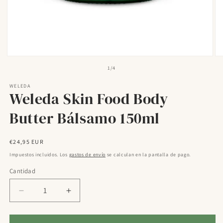
Abrir
Ab
elemento
el
de
1
/
4
multimedia
mu
1
2
WELEDA
en
en
Weleda Skin Food Body
una
un
ventana
ve
modal
mo
Butter Bálsamo 150ml
Precio
€24,95 EUR
habitual
Impuestos incluidos. Los
gastos de envío
se calculan en la pantalla de pago.
Cantidad
Reducir
Aumentar
cantidad
cantidad
para
para