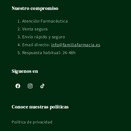
¿Qué formato tiene?
Nuestro compromiso
Conviene revisar el formato exacto en la ficha y el
Atención Farmacéutica
etiquetado del fabricante.
Venta segura
¿Qué pasa si tengo dudas de uso o compatibilidad?
Envío rápido y seguro
Si tienes una situación concreta, embarazo, lactancia, piel
Email directo:
info@familiafarmacia.es
reactiva o tratamiento en curso, mejor consultarlo con un
Respuesta habitual: 24-48h
profesional sanitario.
Siguenos en
La información de esta ficha es orientativa y no sustituye el
consejo profesional ni el etiquetado oficial del fabricante.
Facebook
Instagram
TikTok
Conoce nuestras políticas
Política de privacidad