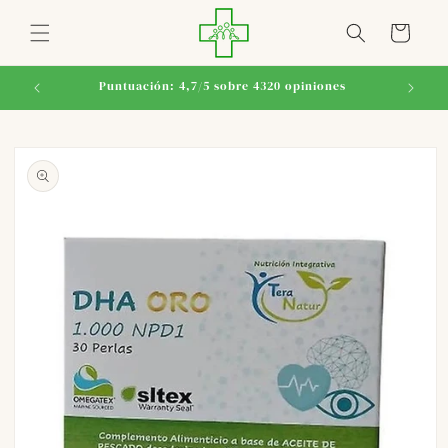
Ir
directamente
Carrito
al contenido
Puntuación: 4,7/5 sobre 4320 opiniones
Ir
directamente
a la
información
del producto