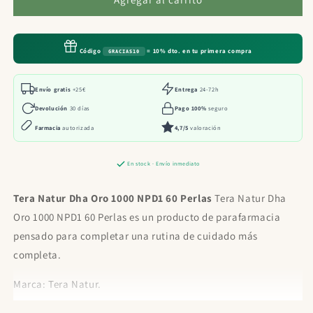
Natur
Natur
Dha
Dha
Oro
Oro
Código
= 10% dto. en tu primera compra
GRACIAS10
1000
1000
NPD1
NPD1
60
60
Envío gratis
+25€
Entrega
24-72h
Perlas
Perlas
Devolución
30 días
Pago 100%
seguro
Farmacia
autorizada
4,7/5
valoración
En stock · Envío inmediato
Tera Natur Dha Oro 1000 NPD1 60 Perlas
Tera Natur Dha
Oro 1000 NPD1 60 Perlas es un producto de parafarmacia
pensado para completar una rutina de cuidado más
completa.
Marca: Tera Natur.
Beneficios principales