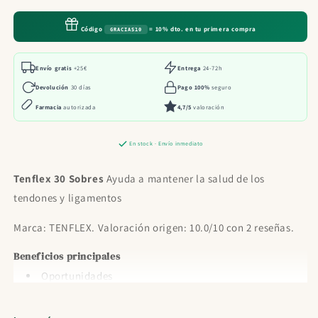
Sobres
Sobres
Código
= 10% dto. en tu primera compra
GRACIAS10
Envío gratis
+25€
Entrega
24-72h
Devolución
30 días
Pago 100%
seguro
Farmacia
autorizada
4,7/5
valoración
En stock · Envío inmediato
Tenflex 30 Sobres
Ayuda a mantener la salud de los
tendones y ligamentos
Marca: TENFLEX. Valoración origen: 10.0/10 con 2 reseñas.
Beneficios principales
Oportunidades
Cosmética coreana
Medicamentos Todo medicamentos