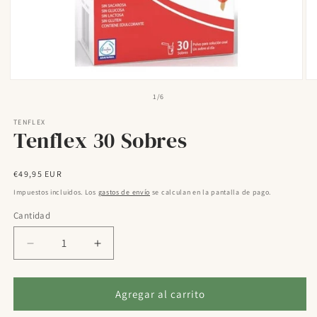
Abrir
Ab
elemento
el
de
1
/
6
multimedia
mu
1
2
TENFLEX
en
en
Tenflex 30 Sobres
una
un
ventana
ve
modal
mo
Precio
€49,95 EUR
habitual
Impuestos incluidos. Los
gastos de envío
se calculan en la pantalla de pago.
Cantidad
Reducir
Aumentar
cantidad
cantidad
para
para
Tenflex
Tenflex
Agregar al carrito
30
30