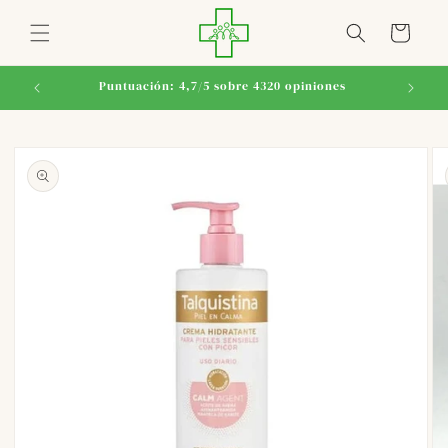
Ir
directamente
Carrito
al contenido
Puntuación: 4,7/5 sobre 4320 opiniones
Ir
directamente
a la
información
del producto