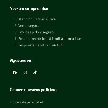
reactiva o tratamiento en curso, mejor consultarlo con un
Nuestro compromiso
profesional sanitario.
La información de esta ficha es orientativa y no sustituye el
Atención Farmacéutica
consejo profesional ni el etiquetado oficial del fabricante.
Venta segura
Envío rápido y seguro
Email directo:
info@familiafarmacia.es
Respuesta habitual: 24-48h
Siguenos en
Facebook
Instagram
TikTok
Conoce nuestras políticas
Política de privacidad