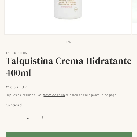
Abrir
Ab
elemento
el
de
1
/
6
multimedia
mu
1
2
TALQUISTINA
en
en
Talquistina Crema Hidratante
una
un
ventana
ve
modal
mo
400ml
Precio
€28,95 EUR
habitual
Impuestos incluidos. Los
gastos de envío
se calculan en la pantalla de pago.
Cantidad
Reducir
Aumentar
cantidad
cantidad
para
para