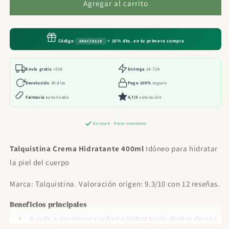
Talquistina
Talquistina
Agregar al carrito
Crema
Crema
Hidratante
Hidratante
400ml
400ml
Código
= 10% dto. en tu primera compra
GRACIAS10
Envío gratis
+25€
Entrega
24-72h
Devolución
30 días
Pago 100%
seguro
Farmacia
autorizada
4,7/5
valoración
En stock · Envío inmediato
Talquistina Crema Hidratante 400ml
Idóneo para hidratar
la piel del cuerpo
Marca: Talquistina. Valoración origen: 9.3/10 con 12 reseñas.
Beneficios principales
Ayuda a mantener confort e hidratación dentro de una