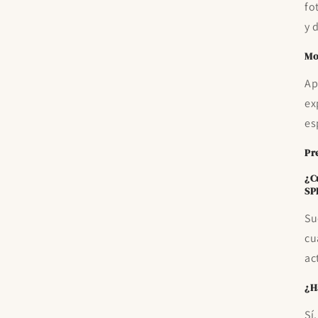
fo
y 
Mo
Ap
ex
es
Pr
¿C
SP
Su
cu
ac
¿H
Sí