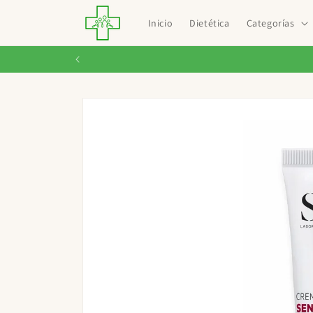
Ir
directamente
Inicio
Dietética
Categorías
al contenido
Ir
directamente
a la
información
del producto