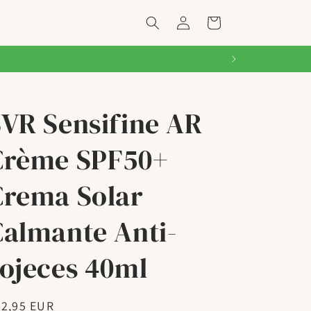
Iniciar
Carrito
sesión
R
SVR Sensifine AR
Crème SPF50+
Crema Solar
Calmante Anti-
rojeces 40ml
ecio
22,95 EUR