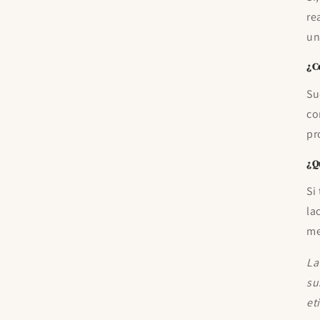
re
un
¿C
Su
co
pr
¿Q
Si
la
me
La
su
et