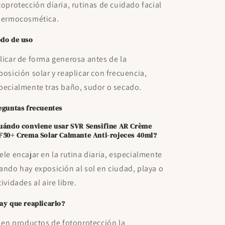
toprotección diaria, rutinas de cuidado facial
dermocosmética.
do de uso
licar de forma generosa antes de la
posición solar y reaplicar con frecuencia,
pecialmente tras baño, sudor o secado.
eguntas frecuentes
uándo conviene usar SVR Sensifine AR Crème
F50+ Crema Solar Calmante Anti-rojeces 40ml?
ele encajar en la rutina diaria, especialmente
ando hay exposición al sol en ciudad, playa o
tividades al aire libre.
ay que reaplicarlo?
, en productos de fotoprotección la