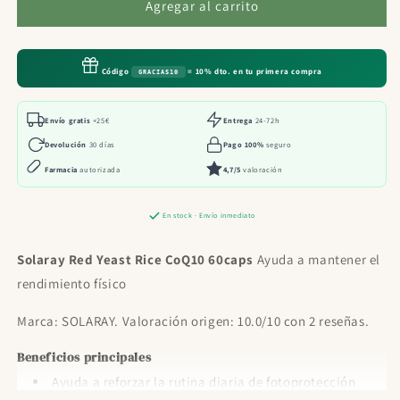
Solaray
Solaray
Agregar al carrito
Red
Red
Yeast
Yeast
Rice
Rice
Código
= 10% dto. en tu primera compra
GRACIAS10
CoQ10
CoQ10
60caps
60caps
Envío gratis
+25€
Entrega
24-72h
Devolución
30 días
Pago 100%
seguro
Farmacia
autorizada
4,7/5
valoración
En stock · Envío inmediato
Solaray Red Yeast Rice CoQ10 60caps
Ayuda a mantener el
rendimiento físico
Marca: SOLARAY. Valoración origen: 10.0/10 con 2 reseñas.
Beneficios principales
Ayuda a reforzar la rutina diaria de fotoprotección