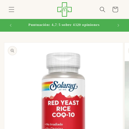
Ir
directamente
Carrito
al contenido
Puntuación: 4,7/5 sobre 4320 opiniones
Ir
directamente
a la
información
del producto