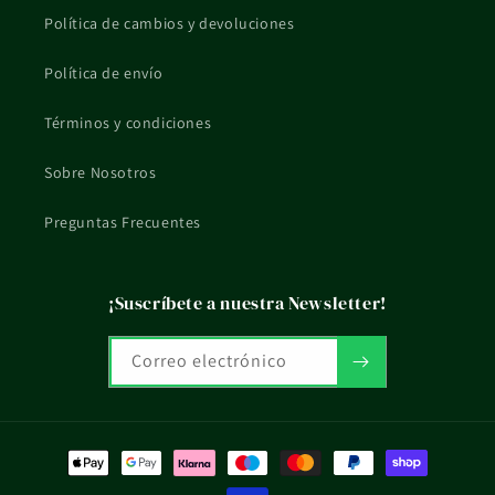
Política de cambios y devoluciones
profesional sanitario.
La información de esta ficha es orientativa y no sustituye el
Política de envío
consejo profesional ni el etiquetado oficial del fabricante.
Términos y condiciones
Sobre Nosotros
Preguntas Frecuentes
¡Suscríbete a nuestra Newsletter!
Correo electrónico
Formas
de