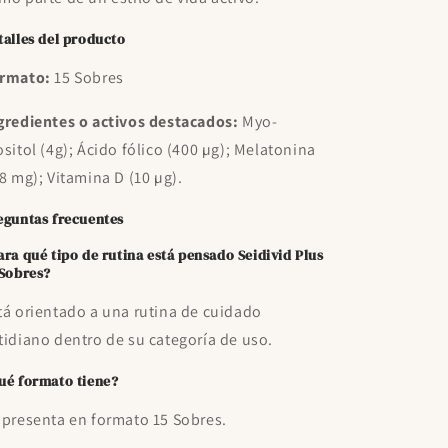
talles del producto
rmato:
15 Sobres
gredientes o activos destacados:
Myo-
ositol (4g); Ácido fólico (400 µg); Melatonina
,8 mg); Vitamina D (10 µg).
eguntas frecuentes
ara qué tipo de rutina está pensado Seidivid Plus
 Sobres?
tá orientado a una rutina de cuidado
tidiano dentro de su categoría de uso.
ué formato tiene?
 presenta en formato 15 Sobres.