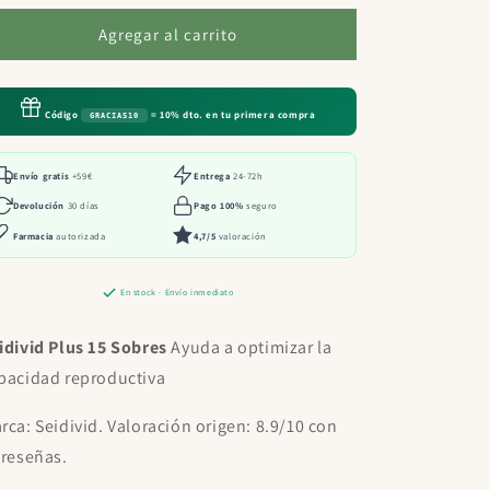
para
para
Seidivid
Seidivid
Agregar al carrito
Plus
Plus
15
15
Sobres
Sobres
Código
= 10% dto. en tu primera compra
GRACIAS10
Envío gratis
+59€
Entrega
24-72h
Devolución
30 días
Pago 100%
seguro
Farmacia
autorizada
4,7/5
valoración
En stock · Envío inmediato
idivid Plus 15 Sobres
Ayuda a optimizar la
pacidad reproductiva
rca: Seidivid. Valoración origen: 8.9/10 con
 reseñas.