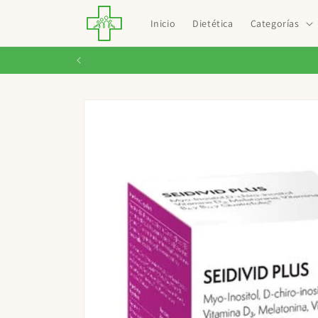
Ir
directamente
Inicio
Dietética
Categorías
al contenido
Ir
directamente
a la
información
del producto