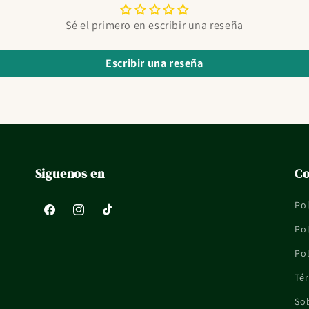
Sé el primero en escribir una reseña
Escribir una reseña
Siguenos en
Co
Pol
Facebook
Instagram
TikTok
Pol
Pol
Tér
So