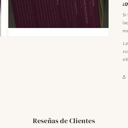
¿Q
Si
la
me
Abrir
elemento
La
multimedia
su
7
en
et
una
ventana
modal
Reseñas de Clientes