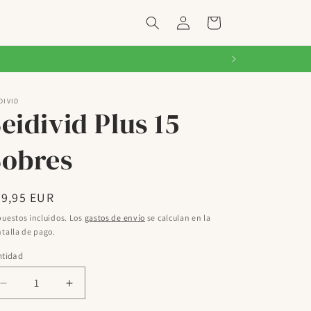
Iniciar
Carrito
sesión
DIVID
eidivid Plus 15
Sobres
ecio
29,95 EUR
bitual
uestos incluidos. Los
gastos de envío
se calculan en la
talla de pago.
ntidad
Reducir
Aumentar
cantidad
cantidad