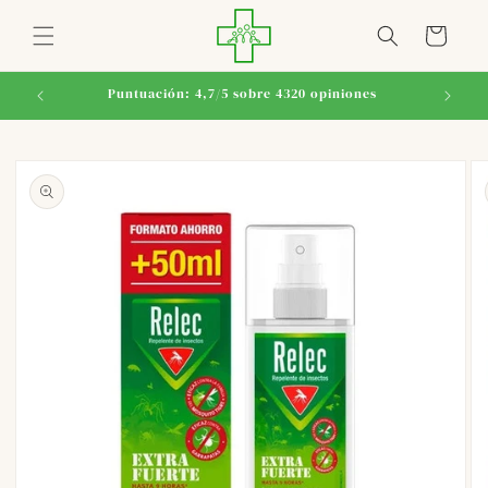
Ir
directamente
Carrito
al contenido
Puntuación: 4,7/5 sobre 4320 opiniones
Ir
directamente
a la
información
del producto