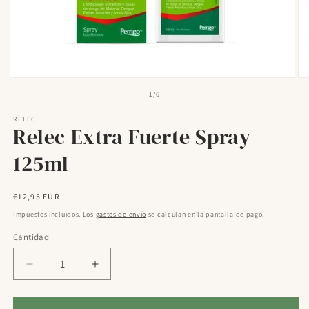
Abrir
Ab
elemento
el
de
1
/
6
multimedia
mu
1
2
RELEC
en
en
Relec Extra Fuerte Spray
una
un
ventana
ve
modal
mo
125ml
Precio
€12,95 EUR
habitual
Impuestos incluidos. Los
gastos de envío
se calculan en la pantalla de pago.
Cantidad
Reducir
Aumentar
cantidad
cantidad
para
para