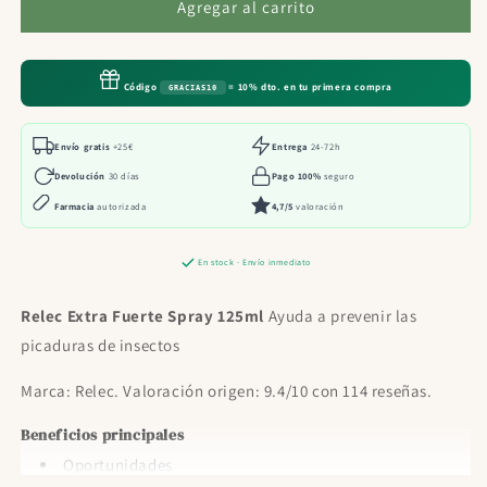
Relec
Relec
Agregar al carrito
Extra
Extra
Fuerte
Fuerte
Spray
Spray
Código
= 10% dto. en tu primera compra
GRACIAS10
125ml
125ml
Envío gratis
+25€
Entrega
24-72h
Devolución
30 días
Pago 100%
seguro
Farmacia
autorizada
4,7/5
valoración
En stock · Envío inmediato
Relec Extra Fuerte Spray 125ml
Ayuda a prevenir las
picaduras de insectos
Marca: Relec. Valoración origen: 9.4/10 con 114 reseñas.
Beneficios principales
Oportunidades