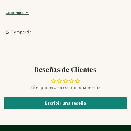
Cosmética coreana
Medicamentos Todo medicamentos
Leer más ▼
¿Para quién es?
Indicado para quien busque un producto de spray.
Compartir
Modo de uso
Aplicar la cantidad mínima necesaria sobre las zonas
expuestas de piel que se deseen proteger.
Reseñas de Clientes
Detalles del producto
Formato:
125ml
Sé el primero en escribir una reseña
Ingredientes o activos destacados:
DEET 50 %, aceite de
Escribir una reseña
lavanda y aceite de geraniol.
Precauciones
Nuestra experta Mar Santamaria Farmacéutica PromoFarma