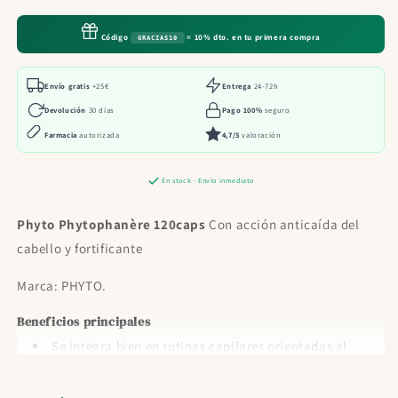
120caps
120caps
Código
= 10% dto. en tu primera compra
GRACIAS10
Envío gratis
+25€
Entrega
24-72h
Devolución
30 días
Pago 100%
seguro
Farmacia
autorizada
4,7/5
valoración
En stock · Envío inmediato
Phyto Phytophanère 120caps
Con acción anticaída del
cabello y fortificante
Marca: PHYTO.
Beneficios principales
Se integra bien en rutinas capilares orientadas al
cuidado y fortalecimiento del cabello.