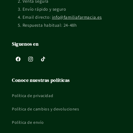
Venta segura
Envío rápido y seguro
La información de esta ficha es orientativa y no sustituye el
Email directo:
info@familiafarmacia.es
consejo profesional ni el etiquetado oficial del fabricante.
Respuesta habitual: 24-48h
Siguenos en
Facebook
Instagram
TikTok
Conoce nuestras políticas
Política de privacidad
Política de cambios y devoluciones
Política de envío