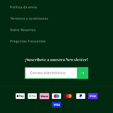
profesional sanitario.
Política de envío
La información de esta ficha es orientativa y no sustituye el
Términos y condiciones
consejo profesional ni el etiquetado oficial del fabricante.
Sobre Nosotros
Preguntas Frecuentes
¡Suscríbete a nuestra Newsletter!
Correo electrónico
Formas
de
pago