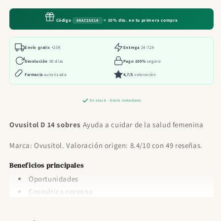
14
14
sobres
sobres
Código
= 10% dto. en tu primera compra
GRACIAS10
Envío gratis
+25€
Entrega
24-72h
Devolución
30 días
Pago 100%
seguro
Farmacia
autorizada
4,7/5
valoración
En stock · Envío inmediato
Ovusitol D 14 sobres
Ayuda a cuidar de la salud femenina
Marca: Ovusitol. Valoración origen: 8.4/10 con 49 reseñas.
Beneficios principales
Oportunidades
Cosmética coreana
Medicamentos Todo medicamentos