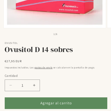
Ab
Abrir
el
elemento
de
1
/
6
mu
multimedia
2
1
OVUSITOL
en
en
Ovusitol D 14 sobres
un
una
ve
ventana
mo
modal
Precio
€27,95 EUR
habitual
Impuestos incluidos. Los
gastos de envío
se calculan en la pantalla de pago.
Cantidad
Reducir
Aumentar
cantidad
cantidad
para
para
Ovusitol
Ovusitol
Agregar al carrito
D
D