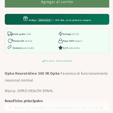
Opko
Opko
Agregar al carrito
Neurotidine
Neurotidine
300
300
Ml
Ml
Código
= 10% dto. en tu primera compra
GRACIAS10
Opko
Opko
Envío gratis
+25€
Entrega
24-72h
Devolución
30 días
Pago 100%
seguro
Farmacia
autorizada
4,7/5
valoración
En stock · Envío inmediato
Opko Neurotidine 300 Ml Opko
Favorece el funcionamiento
neuronal normal
Marca: OPKO HEALTH SPAIN.
Beneficios principales
Producto pensado para complementar una rutina de