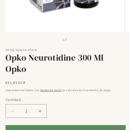
Abrir
Ab
elemento
el
de
1
/
7
multimedia
mu
1
2
OPKO HEALTH SPAIN
en
en
Opko Neurotidine 300 Ml
una
un
ventana
ve
modal
mo
Opko
Precio
€32,95 EUR
habitual
Impuestos incluidos. Los
gastos de envío
se calculan en la pantalla de pago.
Cantidad
Reducir
Aumentar
cantidad
cantidad
para
para