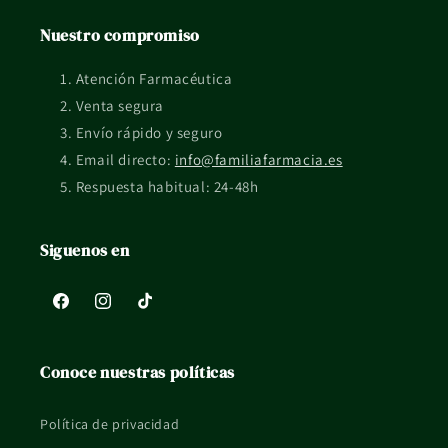
etiquetado del fabricante.
Nuestro compromiso
¿Qué pasa si tengo dudas de uso o compatibilidad?
Atención Farmacéutica
Si tienes una situación concreta, embarazo, lactancia, piel
Venta segura
reactiva o tratamiento en curso, mejor consultarlo con un
Envío rápido y seguro
profesional sanitario.
Email directo:
info@familiafarmacia.es
Respuesta habitual: 24-48h
La información de esta ficha es orientativa y no sustituye el
consejo profesional ni el etiquetado oficial del fabricante.
Siguenos en
Facebook
Instagram
TikTok
Conoce nuestras políticas
Política de privacidad