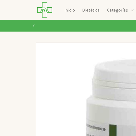
Ir
directamente
Inicio
Dietética
Categorías
al contenido
Ir
directamente
a la
información
del producto