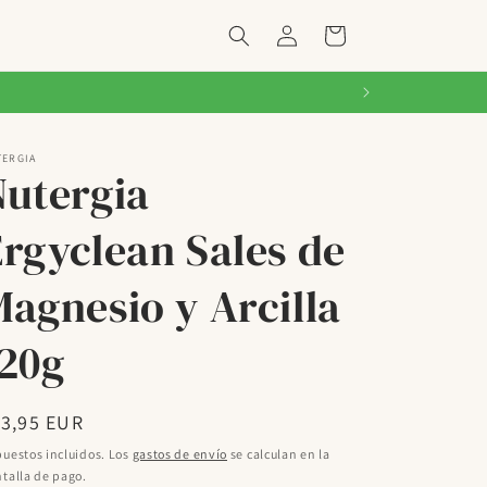
Iniciar
Carrito
sesión
TERGIA
Nutergia
rgyclean Sales de
agnesio y Arcilla
120g
ecio
13,95 EUR
bitual
uestos incluidos. Los
gastos de envío
se calculan en la
talla de pago.