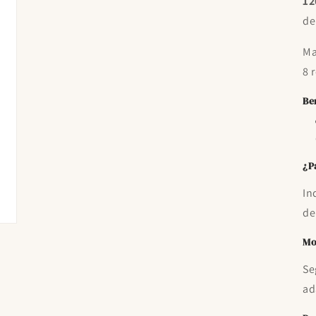
12
de
Ma
8 
Be
¿P
In
de
Mo
Se
ad