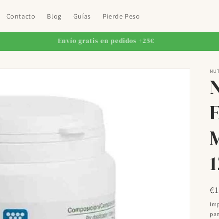
Contacto
Blog
Guías
Pierde Peso
Envío gratis en pedidos +25€
NU
E
M
Pr
€
ha
Imp
pan