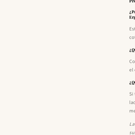
Pr
¿P
Er
Es
co
¿Q
Co
el
¿Q
Si
la
me
La
su