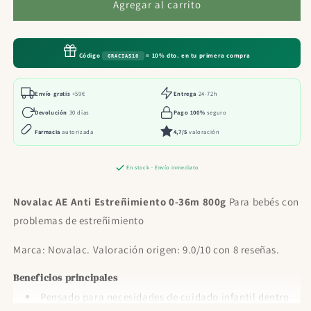
Novalac
Novalac
Agregar al carrito
AE
AE
Anti
Anti
Estreñimiento
Estreñimiento
Código
= 10% dto. en tu primera compra
GRACIAS10
0-
0-
36m
36m
800g
800g
Envío gratis
+59€
Entrega
24-72h
Devolución
30 días
Pago 100%
seguro
Farmacia
autorizada
4,7/5
valoración
En stock · Envío inmediato
Novalac AE Anti Estreñimiento 0-36m 800g
Para bebés con
problemas de estreñimiento
Marca: Novalac. Valoración origen: 9.0/10 con 8 reseñas.
Beneficios principales
Pensado para necesidades de cuidado infantil dentro