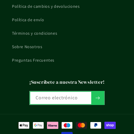
¿Qué pasa si tengo dudas de uso o compatibilidad?
Política de cambios y devoluciones
Si tienes una situación concreta, embarazo, lactancia, piel
Política de envío
reactiva o tratamiento en curso, mejor consultarlo con un
profesional sanitario.
Términos y condiciones
La información de esta ficha es orientativa y no sustituye el
Sobre Nosotros
consejo profesional ni el etiquetado oficial del fabricante.
Preguntas Frecuentes
¡Suscríbete a nuestra Newsletter!
Correo electrónico
Formas
de