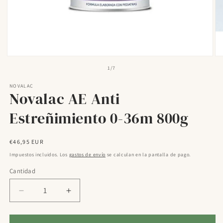
Abrir
Ab
elemento
el
de
1
/
7
multimedia
mu
1
2
NOVALAC
en
en
Novalac AE Anti
una
un
ventana
ve
modal
mo
Estreñimiento 0-36m 800g
Precio
€46,95 EUR
habitual
Impuestos incluidos. Los
gastos de envío
se calculan en la pantalla de pago.
Cantidad
Reducir
Aumentar
cantidad
cantidad
para
para