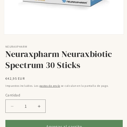
Abrir
elemento
multimedia
NEURAXPHARM
1
Neuraxpharm Neuraxbiotic
en
una
Spectrum 30 Sticks
ventana
modal
Precio
€42,95 EUR
habitual
Impuestos incluidos. Los
gastos de envío
se calculan en la pantalla de pago.
Cantidad
Reducir
Aumentar
cantidad
cantidad
para
para
Neuraxpharm
Neuraxpharm
Agregar al carrito