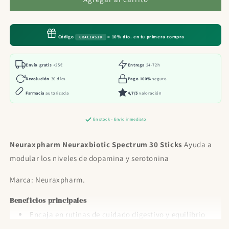
Neuraxbiotic
Neuraxbiotic
Spectrum
Spectrum
30
30
Código
= 10% dto. en tu primera compra
GRACIAS10
Sticks
Sticks
Envío gratis
+25€
Entrega
24-72h
Devolución
30 días
Pago 100%
seguro
Farmacia
autorizada
4,7/5
valoración
En stock · Envío inmediato
Neuraxpharm Neuraxbiotic Spectrum 30 Sticks
Ayuda a
modular los niveles de dopamina y serotonina
Marca: Neuraxpharm.
Beneficios principales
Encaja en rutinas de cuidado digestivo y equilibrio
intestinal.