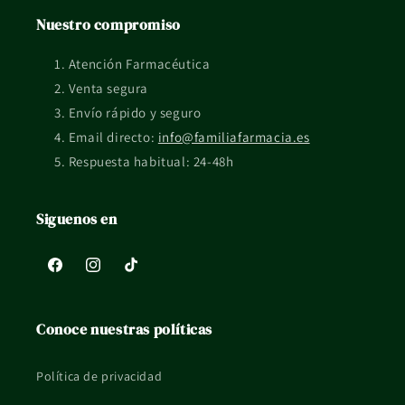
Lactobacillus Plantarum PS128: 30x109 UFC, Edulcorantes.
Nuestro compromiso
Preguntas frecuentes
Atención Farmacéutica
¿Para qué tipo de rutina está pensado Neuraxpharm
Venta segura
Neuraxbiotic Spectrum 30 Sticks?
Envío rápido y seguro
Está orientado a una rutina de cuidado cotidiano dentro de
Email directo:
info@familiafarmacia.es
su categoría de uso.
Respuesta habitual: 24-48h
¿Qué formato tiene?
Siguenos en
Se presenta en formato 30 Sticks.
¿Qué pasa si tengo dudas de uso o compatibilidad?
Facebook
Instagram
TikTok
Si tienes una situación concreta, embarazo, lactancia, piel
reactiva o tratamiento en curso, mejor consultarlo con un
Conoce nuestras políticas
profesional sanitario.
La información de esta ficha es orientativa y no sustituye el
Política de privacidad
consejo profesional ni el etiquetado oficial del fabricante.