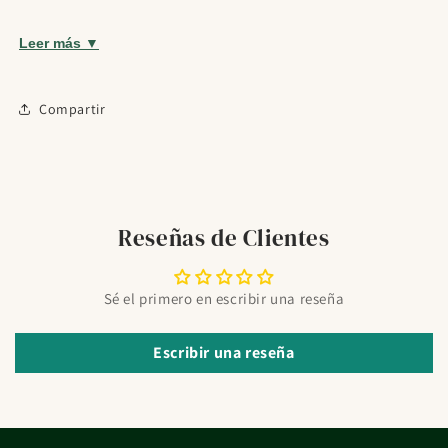
rutina de cuidado cutáneo.
Pensado para necesidades de cuidado infantil dentro
Leer más ▼
de su categoría.
Oportunidades
Cosmética coreana
Compartir
¿Para quién es?
Indicado para rutinas de cuidado facial y dermocosmética.
Modo de uso
Reseñas de Clientes
Aplicar dos veces al día sobre el rostro limpio y seco del bebé
con ayuda de un suave masaje.
Sé el primero en escribir una reseña
Detalles del producto
Escribir una reseña
Formato:
40ml
Ingredientes o activos destacados:
y enriquecida con
extracto de aguacate orgánico . Ayuda a proteger e hidratar