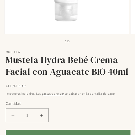
Abrir
Ab
elemento
el
de
1
/
3
multimedia
mu
1
2
MUSTELA
en
en
Mustela Hydra Bebé Crema
una
un
ventana
ve
modal
mo
Facial con Aguacate BIO 40ml
Precio
€11,95 EUR
habitual
Impuestos incluidos. Los
gastos de envío
se calculan en la pantalla de pago.
Cantidad
Reducir
Aumentar
cantidad
cantidad
para
para