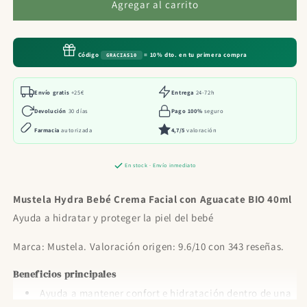
Mustela
Mustela
Agregar al carrito
Hydra
Hydra
Bebé
Bebé
Crema
Crema
Código
= 10% dto. en tu primera compra
GRACIAS10
Facial
Facial
con
con
Aguacate
Aguacate
Envío gratis
+25€
Entrega
24-72h
BIO
BIO
Devolución
30 días
Pago 100%
seguro
40ml
40ml
Farmacia
autorizada
4,7/5
valoración
En stock · Envío inmediato
Mustela Hydra Bebé Crema Facial con Aguacate BIO 40ml
Ayuda a hidratar y proteger la piel del bebé
Marca: Mustela. Valoración origen: 9.6/10 con 343 reseñas.
Beneficios principales
Ayuda a mantener confort e hidratación dentro de una