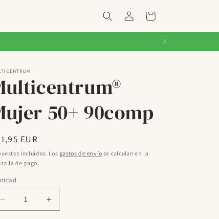
Iniciar
Carrito
sesión
LTICENTRUM
Multicentrum®
Mujer 50+ 90comp
ecio
31,95 EUR
bitual
uestos incluidos. Los
gastos de envío
se calculan en la
talla de pago.
ntidad
Reducir
Aumentar
cantidad
cantidad