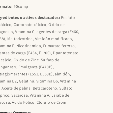
rmato:
90comp
gredientes o activos destacados:
Fosfato
cálcico, Carbonato cálcico, Óxido de
gnesio, Vitamina C, agentes de carga (E460,
68), Maltodextrina, Almidón modificado,
tamina E, Nicotinamida, Fumarato ferroso,
entes de carga (E464, E1200), Dpantotenato
 calcio, Óxido de Zinc, Sulfato de
nganeso, Emulgente (E470B),
tiaglomerantes (E551, E553B), almidón,
tamina B2, Gelatina, Vitamina B6, Vitamina
, Aceite de palma, Beta­caroteno, Sulfato
prico, Sacarosa, Vitamina A, Jarabe de
ucosa, Ácido Fólico, Cloruro de Crom
eguntas frecuentes