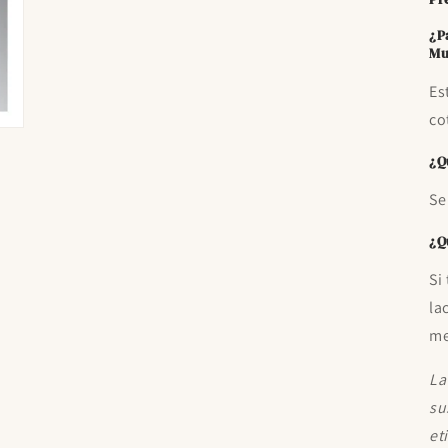
¿P
Mu
Es
co
¿Q
Se
¿Q
Si
la
me
La
su
et