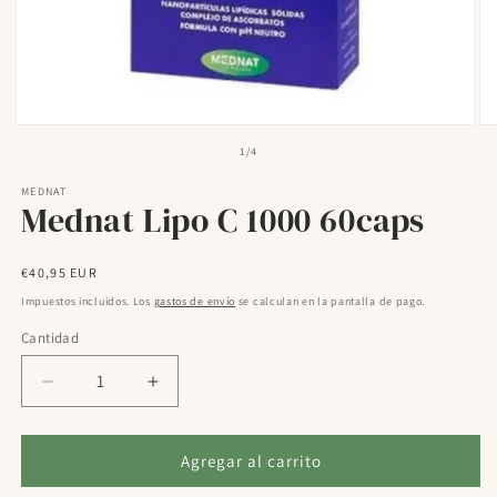
Abrir
Ab
elemento
el
de
1
/
4
multimedia
mu
1
2
MEDNAT
en
en
Mednat Lipo C 1000 60caps
una
un
ventana
ve
modal
mo
Precio
€40,95 EUR
habitual
Impuestos incluidos. Los
gastos de envío
se calculan en la pantalla de pago.
Cantidad
Reducir
Aumentar
cantidad
cantidad
para
para
Mednat
Mednat
Agregar al carrito
Lipo
Lipo