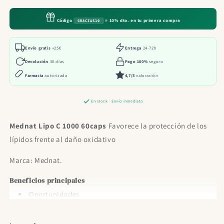
C
C
1000
1000
Código
= 10% dto. en tu primera compra
GRACIAS10
60caps
60caps
Envío gratis
+25€
Entrega
24-72h
Devolución
30 días
Pago 100%
seguro
Farmacia
autorizada
4,7/5
valoración
En stock · Envío inmediato
Mednat Lipo C 1000 60caps
Favorece la protección de los
lípidos frente al daño oxidativo
Marca: Mednat.
Beneficios principales
Oportunidades
Cosmética coreana
Medicamentos Todo medicamentos