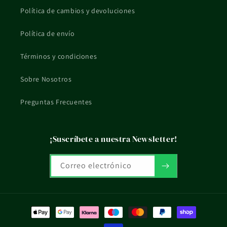
Política de cambios y devoluciones
¿Qué pasa si tengo dudas de uso o compatibilidad?
Política de envío
Si tienes una situación concreta, embarazo, lactancia, piel
reactiva o tratamiento en curso, mejor consultarlo con un
Términos y condiciones
profesional sanitario.
Sobre Nosotros
La información de esta ficha es orientativa y no sustituye el
consejo profesional ni el etiquetado oficial del fabricante.
Preguntas Frecuentes
¡Suscríbete a nuestra Newsletter!
Correo electrónico
Formas
de