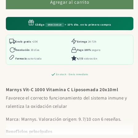
Marnys
Marnys
Agregar al carrito
Vit-
Vit-
C
C
1000
1000
Código
= 10% dto. en tu primera compra
GRACIAS10
Vitamina
Vitamina
C
C
Liposomada
Liposomada
Envío gratis
+25€
Entrega
24-72h
20x10ml
20x10ml
Devolución
30 días
Pago 100%
seguro
Farmacia
autorizada
4,7/5
valoración
En stock · Envío inmediato
Marnys Vit-C 1000 Vitamina C Liposomada 20x10ml
Favorece el correcto funcionamiento del sistema inmune y
ralentiza la oxidación celular
Marca: Marnys. Valoración origen: 9.7/10 con 6 reseñas.
Beneficios principales