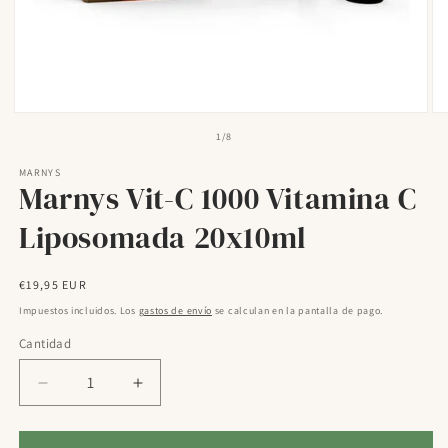
Abrir
Ab
elemento
el
de
1
/
8
multimedia
mu
1
2
MARNYS
en
en
Marnys Vit-C 1000 Vitamina C
una
un
ventana
ve
modal
mo
Liposomada 20x10ml
Precio
€19,95 EUR
habitual
Impuestos incluidos. Los
gastos de envío
se calculan en la pantalla de pago.
Cantidad
Reducir
Aumentar
cantidad
cantidad
para
para