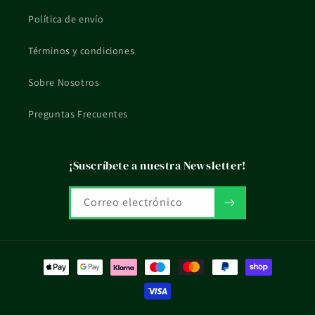
Se presenta en formato 120 Caps.
Política de envío
¿Qué pasa si tengo dudas de uso o compatibilidad?
Términos y condiciones
Si tienes una situación concreta, embarazo, lactancia, piel
Sobre Nosotros
reactiva o tratamiento en curso, mejor consultarlo con un
profesional sanitario.
Preguntas Frecuentes
La información de esta ficha es orientativa y no sustituye el
consejo profesional ni el etiquetado oficial del fabricante.
¡Suscríbete a nuestra Newsletter!
Correo electrónico
Formas
de
pago