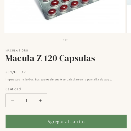
Abrir
Ab
elemento
el
de
1
/
7
multimedia
mu
1
2
MACULA Z ORO
en
en
Macula Z 120 Capsulas
una
un
ventana
ve
modal
mo
Precio
€59,95 EUR
habitual
Impuestos incluidos. Los
gastos de envío
se calculan en la pantalla de pago.
Cantidad
Reducir
Aumentar
cantidad
cantidad
para
para
Macula
Macula
Agregar al carrito
Z
Z