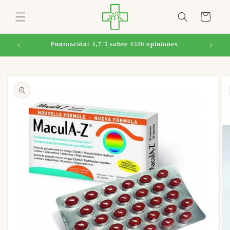
Ir
directamente
Carrito
al contenido
Puntuación: 4,7/5 sobre 4320 opiniones
Ir
directamente
a la
información
del producto