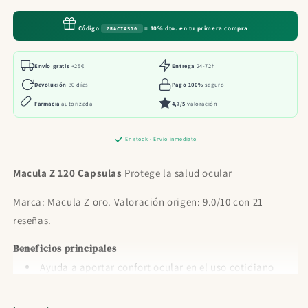
120
120
Capsulas
Capsulas
Código
= 10% dto. en tu primera compra
GRACIAS10
Envío gratis
+25€
Entrega
24-72h
Devolución
30 días
Pago 100%
seguro
Farmacia
autorizada
4,7/5
valoración
En stock · Envío inmediato
Macula Z 120 Capsulas
Protege la salud ocular
Marca: Macula Z oro. Valoración origen: 9.0/10 con 21
reseñas.
Beneficios principales
Ayuda a aportar confort ocular en el uso cotidiano
según el formato del producto.
Oportunidades