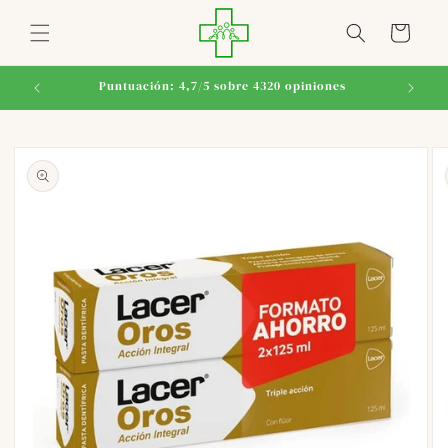
Ir
directamente
Carrito
al contenido
Puntuación: 4,7/5 sobre 4320 opiniones
Ir
directamente
a la
información
del producto