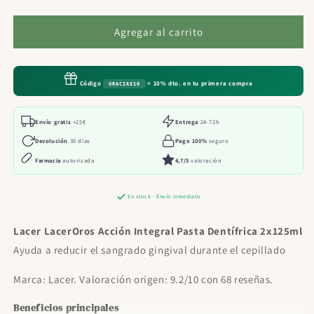
cantidad
cantidad
para
para
Lacer
Lacer
Agregar al carrito
LacerOros
LacerOros
Acción
Acción
Integral
Integral
Código
= 10% dto. en tu primera compra
GRACIAS10
Pasta
Pasta
Dentífrica
Dentífrica
2x125ml
2x125ml
Envío gratis
+25€
Entrega
24-72h
Devolución
30 días
Pago 100%
seguro
Farmacia
autorizada
4,7/5
valoración
En stock · Envío inmediato
Lacer LacerOros Acción Integral Pasta Dentífrica 2x125ml
Ayuda a reducir el sangrado gingival durante el cepillado
Marca: Lacer. Valoración origen: 9.2/10 con 68 reseñas.
Beneficios principales