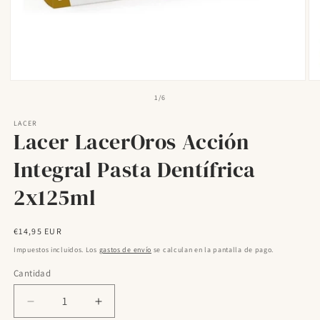
Abrir
Ab
elemento
el
de
1
/
6
multimedia
mu
1
2
LACER
en
en
Lacer LacerOros Acción
una
un
ventana
ve
modal
mo
Integral Pasta Dentífrica
2x125ml
Precio
€14,95 EUR
habitual
Impuestos incluidos. Los
gastos de envío
se calculan en la pantalla de pago.
Cantidad
Reducir
Aumentar