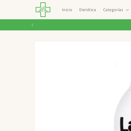
Ir
directamente
Inicio
Dietética
Categorías
al contenido
Ir
directamente
a la
información
del producto