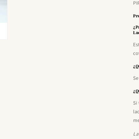
PI
Pr
¿P
La
Es
co
¿Q
Se
¿Q
Si
la
me
La