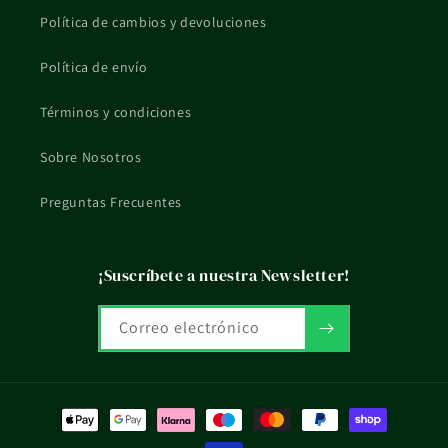
reactiva o tratamiento en curso, mejor consultarlo con un
Política de cambios y devoluciones
profesional sanitario.
Política de envío
La información de esta ficha es orientativa y no sustituye el
consejo profesional ni el etiquetado oficial del fabricante.
Términos y condiciones
Sobre Nosotros
Preguntas Frecuentes
¡Suscríbete a nuestra Newsletter!
Correo electrónico
Formas
de