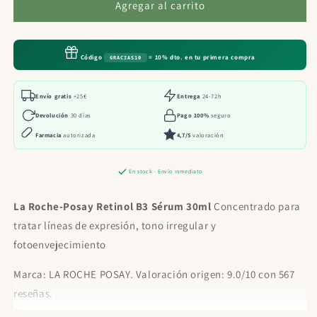
La
La
Agregar al carrito
Roche-
Roche-
Posay
Posay
Retinol
Retinol
Código
= 10% dto. en tu primera compra
GRACIAS10
B3
B3
Sérum
Sérum
30ml
30ml
Envío gratis
+25€
Entrega
24-72h
Devolución
30 días
Pago 100%
seguro
Farmacia
autorizada
4,7/5
valoración
En stock · Envío inmediato
La Roche-Posay Retinol B3 Sérum 30ml
Concentrado para
tratar líneas de expresión, tono irregular y
fotoenvejecimiento
Marca: LA ROCHE POSAY. Valoración origen: 9.0/10 con 567
reseñas.