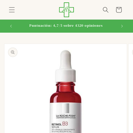
Ir
directamente
Carrito
al contenido
Puntuación: 4,7/5 sobre 4320 opiniones
Ir
directamente
a la
información
del producto