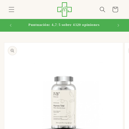
Ir
directamente
Carrito
al contenido
Puntuación: 4,7/5 sobre 4320 opiniones
Ir
directamente
a la
información
del producto