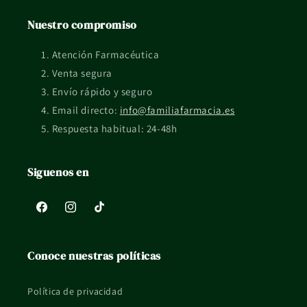
Conviene revisar el formato exacto en la ficha y el
Nuestro compromiso
etiquetado del fabricante.
Atención Farmacéutica
¿Qué pasa si tengo dudas de uso o compatibilidad?
Venta segura
Si tienes una situación concreta, embarazo, lactancia, piel
Envío rápido y seguro
reactiva o tratamiento en curso, mejor consultarlo con un
Email directo:
info@familiafarmacia.es
profesional sanitario.
Respuesta habitual: 24-48h
La información de esta ficha es orientativa y no sustituye el
Siguenos en
consejo profesional ni el etiquetado oficial del fabricante.
Facebook
Instagram
TikTok
Conoce nuestras políticas
Política de privacidad