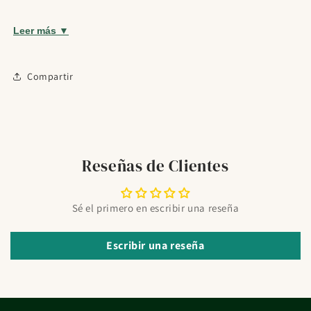
Producto pensado para complementar una rutina de
cuidado diario dentro de su categoría.
Leer más ▼
¿Para quién es?
Indicado para uso diario según las necesidades de cada
Compartir
persona.
Modo de uso
Seguir las indicaciones de uso del fabricante y adaptar la
Reseñas de Clientes
frecuencia a la rutina personal.
Preguntas frecuentes
Sé el primero en escribir una reseña
¿Para qué tipo de rutina está pensado IVB Wellness Lab
Magnesio Total 60 caps?
Escribir una reseña
Está orientado a una rutina de cuidado cotidiano dentro de
su categoría de uso.
¿Qué formato tiene?