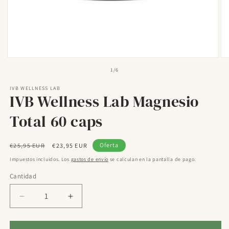
Abrir
Ab
elemento
el
de
1
/
6
multimedia
mu
1
2
IVB WELLNESS LAB
en
en
IVB Wellness Lab Magnesio
una
un
ventana
ve
modal
mo
Total 60 caps
Precio
Precio
Oferta
€25,95 EUR
€23,95 EUR
habitual
de
Impuestos incluidos. Los
gastos de envío
se calculan en la pantalla de pago.
oferta
Cantidad
Reducir
Aumentar
cantidad
cantidad
para
para