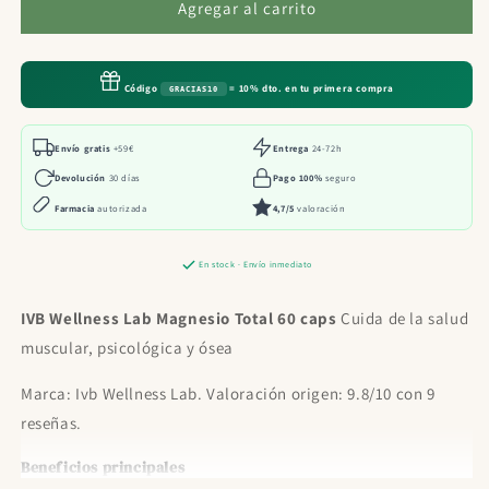
IVB
IVB
Agregar al carrito
Wellness
Wellness
Lab
Lab
Magnesio
Magnesio
Código
= 10% dto. en tu primera compra
GRACIAS10
Total
Total
60
60
caps
caps
Envío gratis
+59€
Entrega
24-72h
Devolución
30 días
Pago 100%
seguro
Farmacia
autorizada
4,7/5
valoración
En stock · Envío inmediato
IVB Wellness Lab Magnesio Total 60 caps
Cuida de la salud
muscular, psicológica y ósea
Marca: Ivb Wellness Lab. Valoración origen: 9.8/10 con 9
reseñas.
Beneficios principales