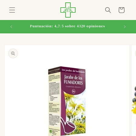
Ir
directamente
Carrito
al contenido
Puntuación: 4,7/5 sobre 4320 opiniones
Ir
directamente
a la
información
del producto