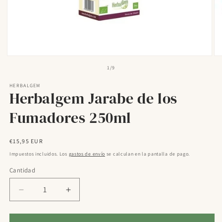
Abrir
Ab
elemento
el
de
1
/
9
multimedia
mu
1
2
HERBALGEM
en
en
Herbalgem Jarabe de los
una
un
ventana
ve
modal
mo
Fumadores 250ml
Precio
€15,95 EUR
habitual
Impuestos incluidos. Los
gastos de envío
se calculan en la pantalla de pago.
Cantidad
Reducir
Aumentar
cantidad
cantidad
para
para