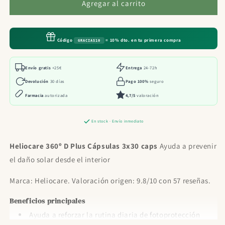
Heliocare
Heliocare
Agregar al carrito
360º
360º
D
D
Plus
Plus
Código
= 10% dto. en tu primera compra
GRACIAS10
Cápsulas
Cápsulas
3x30
3x30
caps
caps
Envío gratis
+25€
Entrega
24-72h
Devolución
30 días
Pago 100%
seguro
Farmacia
autorizada
4,7/5
valoración
En stock · Envío inmediato
Heliocare 360º D Plus Cápsulas 3x30 caps
Ayuda a prevenir
el daño solar desde el interior
Marca: Heliocare. Valoración origen: 9.8/10 con 57 reseñas.
Beneficios principales
Ayuda a reforzar la rutina diaria de fotoprotección