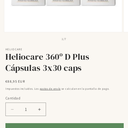
Abrir
Ab
elemento
el
de
1
/
7
multimedia
mu
1
2
HELIOCARE
en
en
Heliocare 360º D Plus
una
un
ventana
ve
modal
mo
Cápsulas 3x30 caps
Precio
€88,95 EUR
habitual
Impuestos incluidos. Los
gastos de envío
se calculan en la pantalla de pago.
Cantidad
Reducir
Aumentar
cantidad
cantidad
para
para