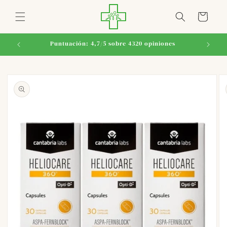
Ir
directamente
Carrito
al contenido
Puntuación: 4,7/5 sobre 4320 opiniones
Ir
directamente
a la
información
del producto