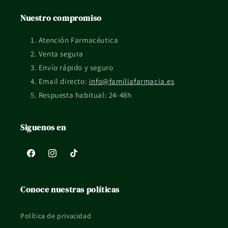
es clave para mantener una cobertura adecuada.
Nuestro compromiso
¿Qué pasa si tengo dudas de uso o compatibilidad?
Atención Farmacéutica
Si tienes una situación concreta, embarazo, lactancia, piel
Venta segura
reactiva o tratamiento en curso, mejor consultarlo con un
Envío rápido y seguro
profesional sanitario.
Email directo:
info@familiafarmacia.es
Respuesta habitual: 24-48h
La información de esta ficha es orientativa y no sustituye el
consejo profesional ni el etiquetado oficial del fabricante.
Siguenos en
Facebook
Instagram
TikTok
Conoce nuestras políticas
Política de privacidad