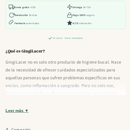
Envío gratis
+25€
Entrega
24-72h
Devolución
30 días
Pago 100%
seguro
Farmacia
autorizada
4,7/5
valoración
En stock · Envío inmediato
¿Qué es GingiLacer?
GingiLacer no es solo otro producto de higiene bucal. Nace
de la necesidad de ofrecer cuidados especializados para
aquellas personas que sufren problemas específicos en sus
encías, como inflamación o sangrado. Pero no solo eso,
GingiLacer también es eficaz para mantener una limpieza
profunda de toda la boca.
Leer más ▼
Componentes principales
Los creadores de GingiLacer han combinado ciencia y
Compartir