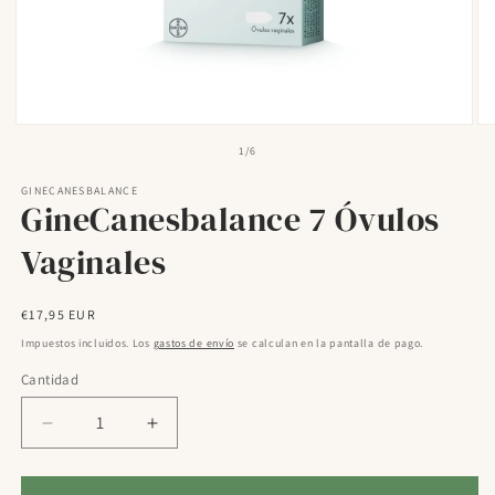
Abrir
Ab
elemento
el
de
1
/
6
multimedia
mu
1
2
GINECANESBALANCE
en
en
GineCanesbalance 7 Óvulos
una
un
ventana
ve
modal
mo
Vaginales
Precio
€17,95 EUR
habitual
Impuestos incluidos. Los
gastos de envío
se calculan en la pantalla de pago.
Cantidad
Reducir
Aumentar
cantidad
cantidad
para
para