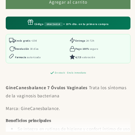
GineCanesbalance
GineCanesbalance
Agregar al carrito
7
7
Óvulos
Óvulos
Vaginales
Vaginales
Código
= 10% dto. en tu primera compra
GRACIAS10
Envío gratis
+25€
Entrega
24-72h
Devolución
30 días
Pago 100%
seguro
Farmacia
autorizada
4,7/5
valoración
En stock · Envío inmediato
GineCanesbalance 7 Óvulos Vaginales
Trata los síntomas
de la vaginosis bacteriana
Marca: GineCanesbalance.
Beneficios principales
Se integra en rutinas de higiene y confort íntimo de uso