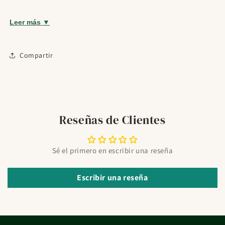
Producto pensado para complementar una rutina de
cuidado diario dentro de su categoría.
Leer más ▼
¿Para quién es?
Indicado para uso diario según las necesidades de cada
Compartir
persona.
Modo de uso
Seguir las indicaciones de uso del fabricante y adaptar la
Reseñas de Clientes
frecuencia a la rutina personal.
Preguntas frecuentes
Sé el primero en escribir una reseña
¿Para qué tipo de rutina está pensado Forté Pharma
BrûlActiv Fort 60caps?
Escribir una reseña
Está orientado a una rutina de cuidado cotidiano dentro de
su categoría de uso.
¿Qué formato tiene?