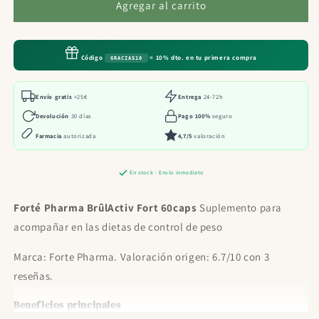
Forté
Forté
Agregar al carrito
Pharma
Pharma
BrûlActiv
BrûlActiv
Fort
Fort
Código
= 10% dto. en tu primera compra
GRACIAS10
60caps
60caps
Envío gratis
+25€
Entrega
24-72h
Devolución
30 días
Pago 100%
seguro
Farmacia
autorizada
4,7/5
valoración
En stock · Envío inmediato
Forté Pharma BrûlActiv Fort 60caps
Suplemento para
acompañar en las dietas de control de peso
Marca: Forte Pharma. Valoración origen: 6.7/10 con 3
reseñas.
Beneficios principales