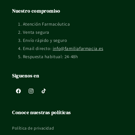
Conviene revisar el formato exacto en la ficha y el
Nuestro compromiso
etiquetado del fabricante.
Atención Farmacéutica
¿Qué pasa si tengo dudas de uso o compatibilidad?
Venta segura
Si tienes una situación concreta, embarazo, lactancia, piel
Envío rápido y seguro
reactiva o tratamiento en curso, mejor consultarlo con un
Email directo:
info@familiafarmacia.es
profesional sanitario.
Respuesta habitual: 24-48h
La información de esta ficha es orientativa y no sustituye el
Siguenos en
consejo profesional ni el etiquetado oficial del fabricante.
Facebook
Instagram
TikTok
Conoce nuestras políticas
Política de privacidad