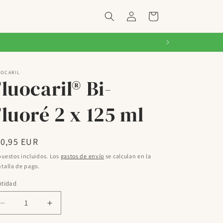
Iniciar
Carrito
sesión
UOCARIL
luocaril® Bi-
luoré 2 x 125 ml
ecio
10,95 EUR
bitual
uestos incluidos. Los
gastos de envío
se calculan en la
talla de pago.
ntidad
Reducir
Aumentar
cantidad
cantidad