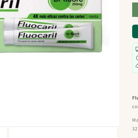
Fl
co
Ma
32