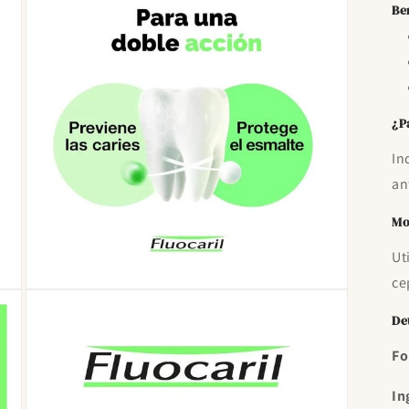
Be
¿P
In
an
Mo
Ut
ce
Abrir
elemento
De
multimedia
3
en
Fo
una
ventana
modal
In