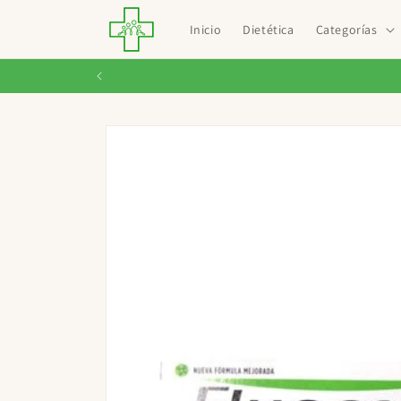
Ir
directamente
Inicio
Dietética
Categorías
al contenido
Ir
directamente
a la
información
del producto