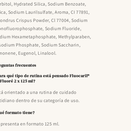
rbitol, Hydrated Silica, Sodium Benzoate,
lica, Sodium Laurilsulfate, Aroma, CI 77891,
ondrus Crispus Powder, Cl 77004, Sodium
nofluorophosphate, Sodium Fluoride,
dium Hexametaphosphate, Methylparaben,
sodium Phosphate, Sodium Saccharin,
monene, Eugenol, Linalool.
eguntas frecuentes
ara qué tipo de rutina está pensado Fluocaril®
-Fluoré 2 x 125 ml?
tá orientado a una rutina de cuidado
tidiano dentro de su categoría de uso.
ué formato tiene?
 presenta en formato 125 ml.