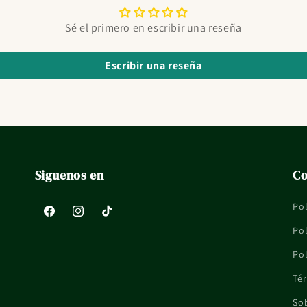
Sé el primero en escribir una reseña
Escribir una reseña
Siguenos en
Co
Pol
Facebook
Instagram
TikTok
Pol
Pol
Tér
So