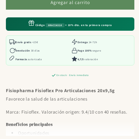
Fisiopharma
Fisiopharma
Agregar al carrito
Fisioflex
Fisioflex
Pro
Pro
Articulaciones
Articulaciones
Código
= 10% dto. en tu primera compra
GRACIAS10
20x9,5g
20x9,5g
Envío gratis
+25€
Entrega
24-72h
Devolución
30 días
Pago 100%
seguro
Farmacia
autorizada
4,7/5
valoración
En stock · Envío inmediato
Fisiopharma Fisioflex Pro Articulaciones 20x9,5g
Favorece la salud de las articulaciones
Marca: Fisioflex. Valoración origen: 9.4/10 con 40 reseñas.
Beneficios principales
Oportunidades