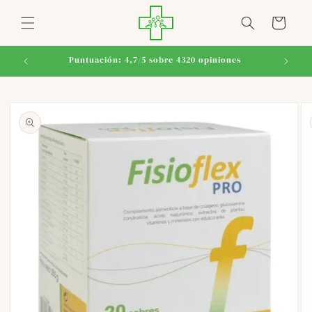
Ir
directamente
Carrito
al contenido
Puntuación: 4,7/5 sobre 4320 opiniones
Ir
directamente
a la
información
del producto