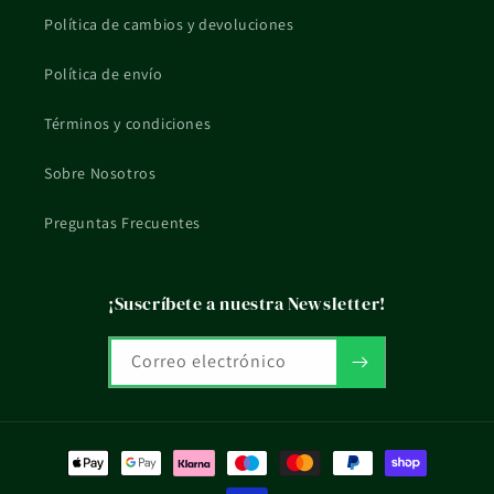
Política de cambios y devoluciones
¿Qué pasa si tengo dudas de uso o compatibilidad?
Política de envío
Si tienes una situación concreta, embarazo, lactancia, piel
reactiva o tratamiento en curso, mejor consultarlo con un
Términos y condiciones
profesional sanitario.
Sobre Nosotros
La información de esta ficha es orientativa y no sustituye el
consejo profesional ni el etiquetado oficial del fabricante.
Preguntas Frecuentes
¡Suscríbete a nuestra Newsletter!
Correo electrónico
Formas
de