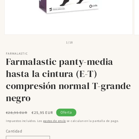
Abrir
Ab
elemento
el
de
1
/
18
multimedia
mu
1
2
FARMALASTIC
en
en
Farmalastic panty-media
una
un
ventana
ve
modal
mo
hasta la cintura (E-T)
compresión normal T-grande
negro
Precio
Precio
Oferta
€28,95 EUR
€25,95 EUR
habitual
de
Impuestos incluidos. Los
gastos de envío
se calculan en la pantalla de pago.
oferta
Cantidad