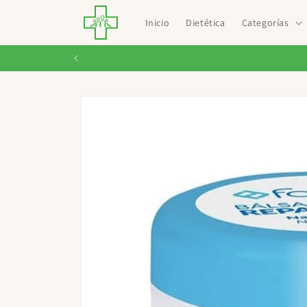
Ir
directamente
Inicio
Dietética
Categorías
al contenido
Ir
directamente
a la
información
del producto