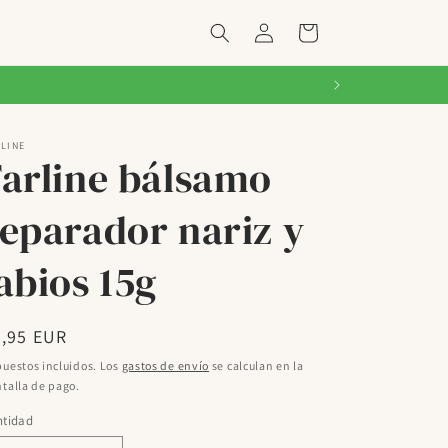
Iniciar
Carrito
sesión
LINE
Farline bálsamo
reparador nariz y
abios 15g
ecio
4,95 EUR
bitual
uestos incluidos. Los
gastos de envío
se calculan en la
talla de pago.
ntidad