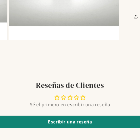
Abrir
elemento
multimedia
7
en
una
ventana
modal
Reseñas de Clientes
Sé el primero en escribir una reseña
Escribir una reseña