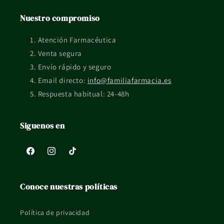
Si tienes una situación concreta, embarazo, lactancia, piel
Nuestro compromiso
reactiva o tratamiento en curso, mejor consultarlo con un
profesional sanitario.
Atención Farmacéutica
La información de esta ficha es orientativa y no sustituye el
Venta segura
consejo profesional ni el etiquetado oficial del fabricante.
Envío rápido y seguro
Email directo:
info@familiafarmacia.es
Respuesta habitual: 24-48h
Siguenos en
Facebook
Instagram
TikTok
Conoce nuestras políticas
Política de privacidad