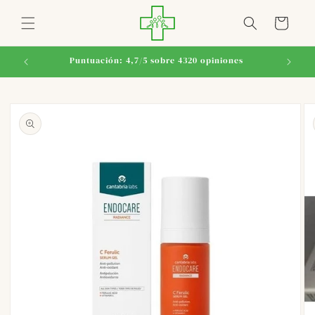
Ir
directamente
Carrito
al contenido
Puntuación: 4,7/5 sobre 4320 opiniones
Ir
directamente
a la
información
del producto