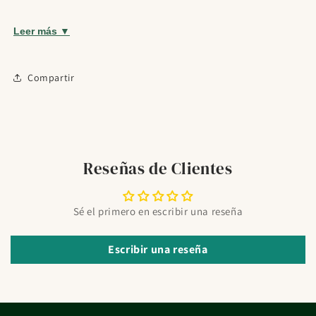
Ayuda a mantener confort e hidratación dentro de una
rutina de cuidado cutáneo.
Leer más ▼
¿Para quién es?
Indicado para rutinas de cuidado facial y dermocosmética.
Compartir
Modo de uso
Aplicar sobre la piel limpia siguiendo la rutina habitual,
preferiblemente de forma constante para valorar mejor su
Reseñas de Clientes
encaje.
Preguntas frecuentes
Sé el primero en escribir una reseña
¿Con qué tipo de rutina combina mejor?
Suele integrarse mejor en rutinas sencillas y constantes, con
Escribir una reseña
limpieza adecuada y protección solar si es de día.
¿Qué pasa si tengo dudas de uso o compatibilidad?