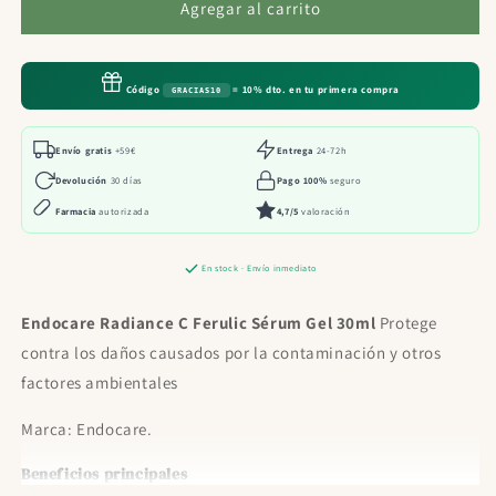
Endocare
Endocare
Agregar al carrito
Radiance
Radiance
C
C
Ferulic
Ferulic
Código
= 10% dto. en tu primera compra
GRACIAS10
Sérum
Sérum
Gel
Gel
30ml
30ml
Envío gratis
+59€
Entrega
24-72h
Devolución
30 días
Pago 100%
seguro
Farmacia
autorizada
4,7/5
valoración
En stock · Envío inmediato
Endocare Radiance C Ferulic Sérum Gel 30ml
Protege
contra los daños causados por la contaminación y otros
factores ambientales
Marca: Endocare.
Beneficios principales