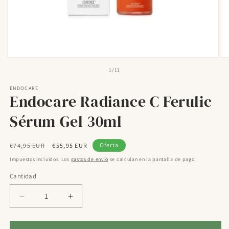
Abrir
Ab
elemento
el
de
1
/
11
multimedia
mu
1
2
ENDOCARE
en
en
Endocare Radiance C Ferulic
una
un
ventana
ve
modal
mo
Sérum Gel 30ml
Precio
Precio
Oferta
€74,95 EUR
€55,95 EUR
habitual
de
Impuestos incluidos. Los
gastos de envío
se calculan en la pantalla de pago.
oferta
Cantidad
Reducir
Aumentar
cantidad
cantidad
para
para