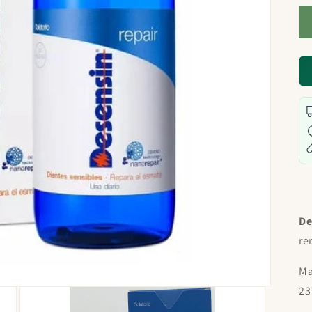
De
re
Ma
23