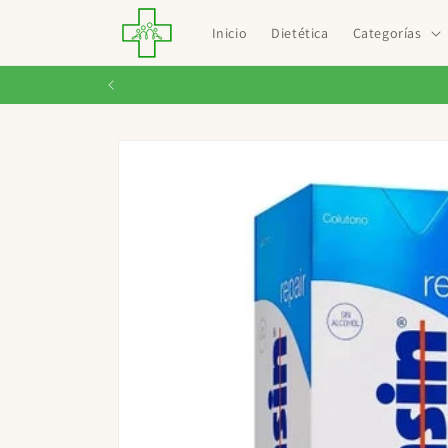
Ir
directamente
Inicio
Dietética
Categorías
al contenido
Ir
directamente
a la
información
del producto