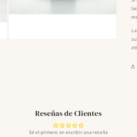
la
me
La
su
Abrir
elemento
et
multimedia
7
en
una
ventana
modal
Reseñas de Clientes
Sé el primero en escribir una reseña