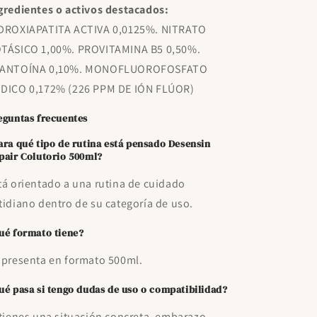
gredientes o activos destacados:
DROXIAPATITA ACTIVA 0,0125%. NITRATO
TÁSICO 1,00%. PROVITAMINA B5 0,50%.
ANTOÍNA 0,10%. MONOFLUOROFOSFATO
DICO 0,172% (226 PPM DE IÓN FLÚOR)
eguntas frecuentes
ara qué tipo de rutina está pensado Desensin
pair Colutorio 500ml?
tá orientado a una rutina de cuidado
tidiano dentro de su categoría de uso.
ué formato tiene?
 presenta en formato 500ml.
ué pasa si tengo dudas de uso o compatibilidad?
 tienes una situación concreta, embarazo,