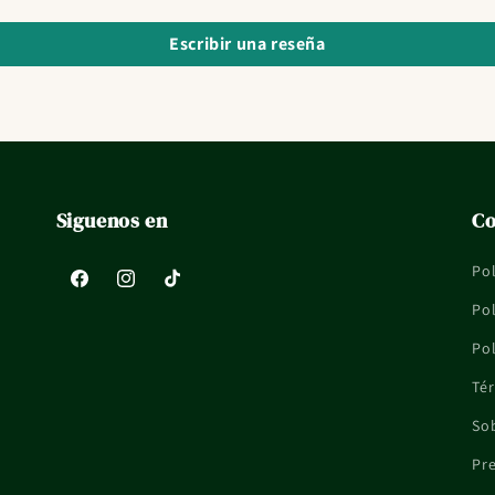
Escribir una reseña
Siguenos en
Co
Pol
Facebook
Instagram
TikTok
Pol
Pol
Tér
So
Pr