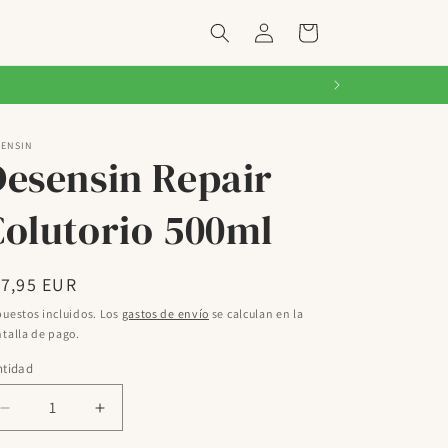
Iniciar
Carrito
sesión
SENSIN
Desensin Repair
Colutorio 500ml
ecio
17,95 EUR
bitual
uestos incluidos. Los
gastos de envío
se calculan en la
talla de pago.
ntidad
Reducir
Aumentar
cantidad
cantidad