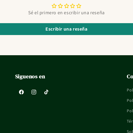
Sé el primero en escribir una reseña
Escribir una reseña
Siguenos en
Co
Pol
Facebook
Instagram
TikTok
Pol
Pol
Tér
So