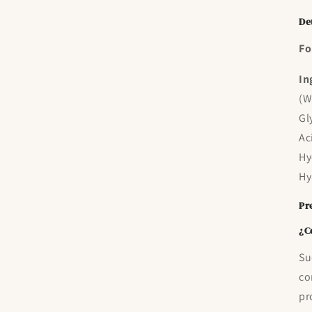
De
Fo
In
(W
Gl
Ac
Hy
Hy
Pr
¿C
Su
co
pr