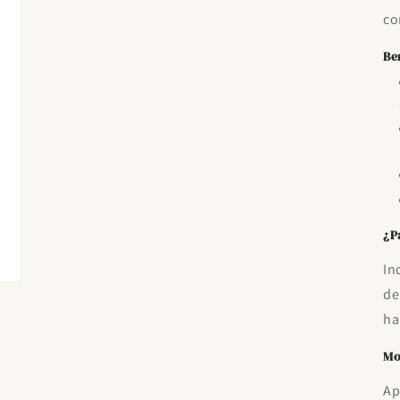
co
Be
¿P
In
de
ha
Mo
Ap