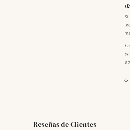
¿Q
Si
la
me
La
su
et
Reseñas de Clientes