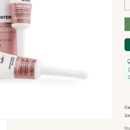
Cu
2x
Ma