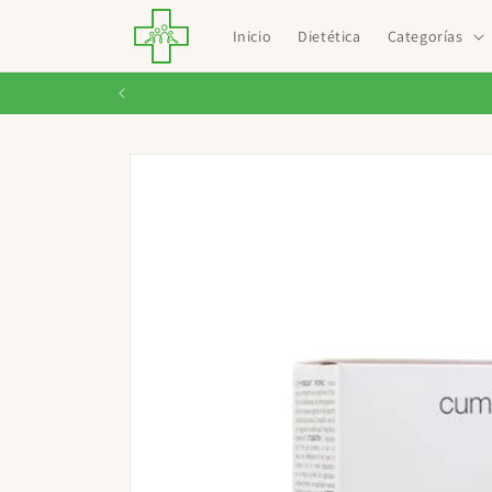
Ir
directamente
Inicio
Dietética
Categorías
al contenido
Ir
directamente
a la
información
del producto