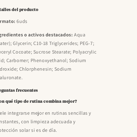
talles del producto
rmato:
6uds
gredientes o activos destacados:
Aqua
ater); Glycerin; C10-18 Triglycerides; PEG-7;
yceryl Cocoate; Sucrose Stearate; Polyacrylic
id; Carbomer; Phenoxyethanol; Sodium
droxide; Chlorphenesin; Sodium
aluronate.
eguntas frecuentes
on qué tipo de rutina combina mejor?
ele integrarse mejor en rutinas sencillas y
nstantes, con limpieza adecuada y
otección solar si es de día.