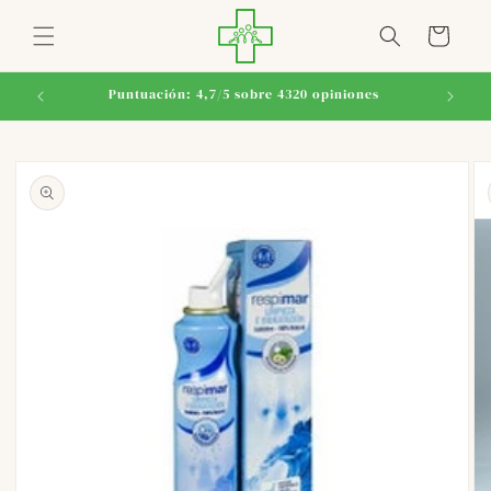
Ir
directamente
Carrito
al contenido
Puntuación: 4,7/5 sobre 4320 opiniones
Ir
directamente
a la
información
del producto