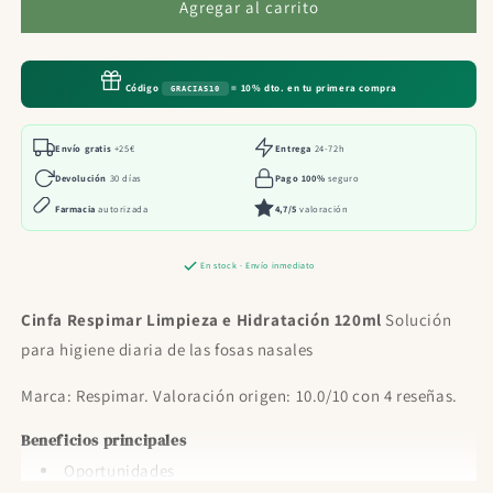
Cinfa
Cinfa
Agregar al carrito
Respimar
Respimar
Limpieza
Limpieza
e
e
Código
= 10% dto. en tu primera compra
GRACIAS10
Hidratación
Hidratación
120ml
120ml
Envío gratis
+25€
Entrega
24-72h
Devolución
30 días
Pago 100%
seguro
Farmacia
autorizada
4,7/5
valoración
En stock · Envío inmediato
Cinfa Respimar Limpieza e Hidratación 120ml
Solución
para higiene diaria de las fosas nasales
Marca: Respimar. Valoración origen: 10.0/10 con 4 reseñas.
Beneficios principales
Oportunidades