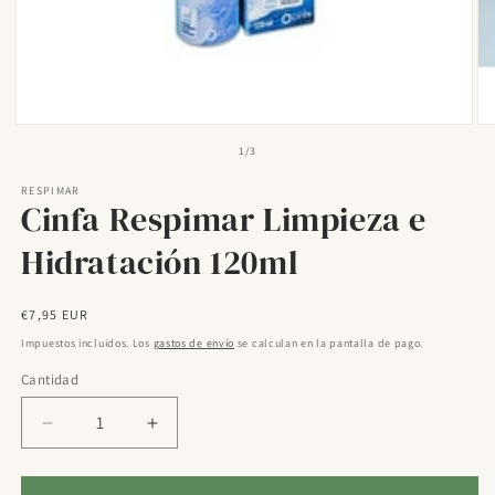
Abrir
Ab
elemento
el
de
1
/
3
multimedia
mu
1
2
RESPIMAR
en
en
Cinfa Respimar Limpieza e
una
un
ventana
ve
modal
mo
Hidratación 120ml
Precio
€7,95 EUR
habitual
Impuestos incluidos. Los
gastos de envío
se calculan en la pantalla de pago.
Cantidad
Reducir
Aumentar
cantidad
cantidad
para
para