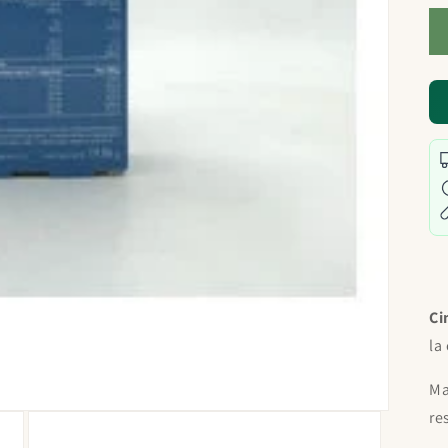
Ci
la
Ma
re