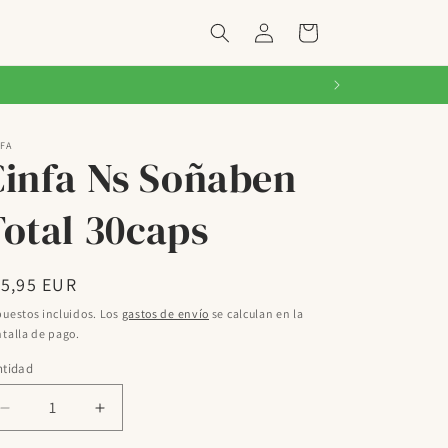
Iniciar
Carrito
sesión
FA
Cinfa Ns Soñaben
otal 30caps
ecio
15,95 EUR
bitual
uestos incluidos. Los
gastos de envío
se calculan en la
talla de pago.
ntidad
Reducir
Aumentar
cantidad
cantidad