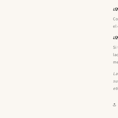
¿Q
Co
el
¿Q
Si
la
me
La
su
et