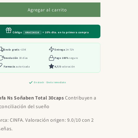
para
para
Cinfa
Cinfa
Agregar al carrito
Ns
Ns
Soñaben
Soñaben
Total
Total
Código
= 10% dto. en tu primera compra
GRACIAS10
30caps
30caps
Envío gratis
+25€
Entrega
24-72h
Devolución
30 días
Pago 100%
seguro
Farmacia
autorizada
4,7/5
valoración
En stock · Envío inmediato
nfa Ns Soñaben Total 30caps
Contribuyen a
 conciliación del sueño
rca: CINFA. Valoración origen: 9.0/10 con 2
señas.