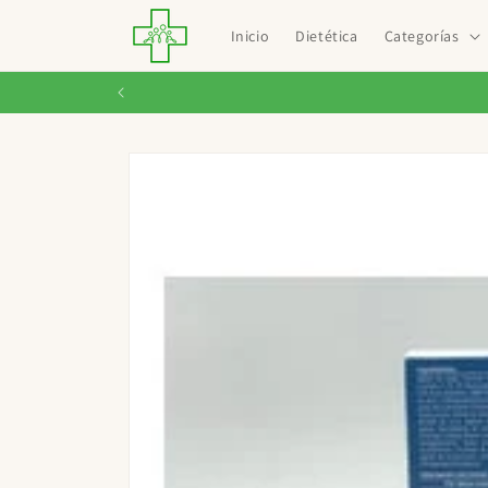
Ir
directamente
Inicio
Dietética
Categorías
al contenido
Ir
directamente
a la
información
del producto