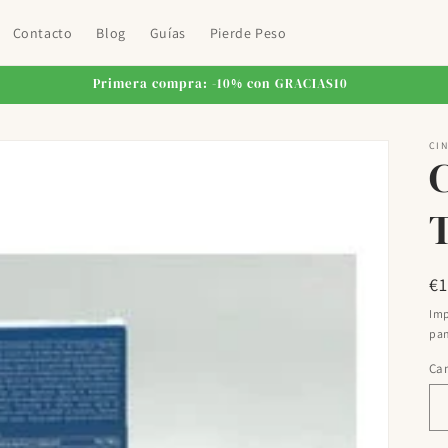
Contacto
Blog
Guías
Pierde Peso
Primera compra: -10% con GRACIAS10
CIN
T
Pr
€
ha
Imp
pan
Ca