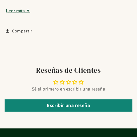
¿Alguna vez te has preguntado cómo algunas personas
Leer más ▼
mantienen su piel tan sana y equilibrada, especialmente en
áreas sensibles? La respuesta puede estar en un producto
Compartir
sorprendente que muchos aún no han descubierto. En
Familia Farmacia, creemos que es hora de revelar este
secreto: Chilly Pharma Sensitive pH 5.0 450ml. Pero, ¿qué
hace que este producto sea tan especial y por qué deberías
considerar agregarlo a tu rutina de cuidado personal? Sigue
Reseñas de Clientes
leyendo y descúbrelo.
¿Qué es Chilly Pharma Sensitive pH 5.0 450ml?
Sé el primero en escribir una reseña
Chilly Pharma Sensitive pH 5.0 450ml no es un gel
cualquiera. Es una solución de limpieza diseñada
Escribir una reseña
específicamente para cuidar las áreas más delicadas de tu
cuerpo, manteniendo el equilibrio perfecto que tu piel
necesita para sentirse fresca y protegida. Su fórmula única,