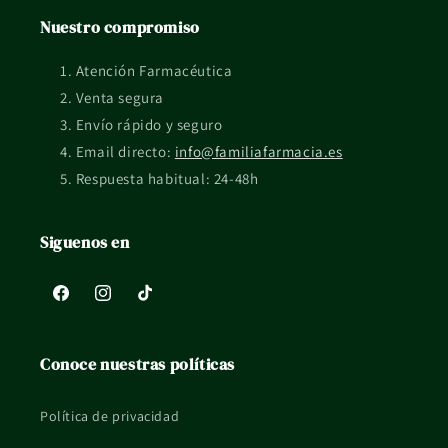
con un pH de 5.0, está especialmente pensada para respetar
Nuestro compromiso
y promover el equilibrio natural de tu piel.
Ingredientes Cuidadosamente Seleccionados para Tu Piel
Atención Farmacéutica
Venta segura
Lo que distingue a Chilly Pharma Sensitive es su compromiso
Envío rápido y seguro
con ingredientes suaves pero efectivos. Este producto
Email directo:
info@familiafarmacia.es
contiene agentes limpiadores que son lo suficientemente
Respuesta habitual: 24-48h
delicados para las pieles más sensibles, al tiempo que
proporcionan una limpieza profunda sin alterar el pH natural
Siguenos en
de tu piel.
Beneficios de Usar Chilly Pharma Sensitive pH 5.0 450ml
Facebook
Instagram
TikTok
Al incorporar Chilly Pharma Sensitive pH 5.0 450ml en tu
rutina diaria, disfrutarás de varios beneficios, como:
Conoce nuestras políticas
Protección y equilibrio
: Ayuda a mantener el
equilibrio natural de la piel, protegiéndola de irritaciones.
Política de privacidad
Hidratación
: Aporta una sensación de hidratación y