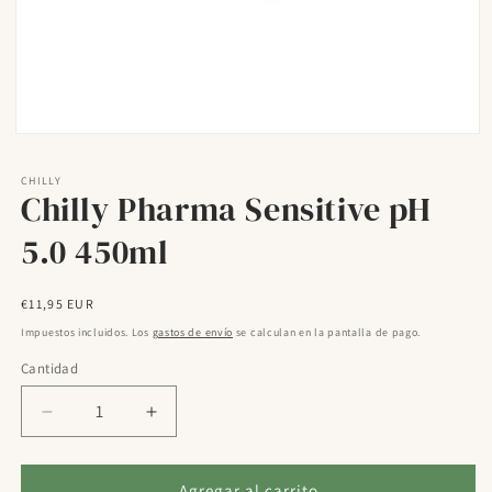
Abrir
elemento
multimedia
CHILLY
1
Chilly Pharma Sensitive pH
en
una
5.0 450ml
ventana
modal
Precio
€11,95 EUR
habitual
Impuestos incluidos. Los
gastos de envío
se calculan en la pantalla de pago.
Cantidad
Reducir
Aumentar
cantidad
cantidad
para
para
Chilly
Chilly
Agregar al carrito