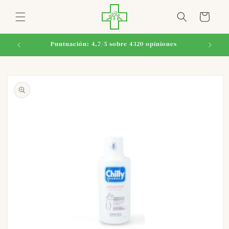
Ir
directamente
Carrito
al contenido
Puntuación: 4,7/5 sobre 4320 opiniones
Ir
directamente
a la
información
del producto