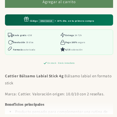
Cattier
Cattier
Agregar al carrito
Bálsamo
Bálsamo
Labial
Labial
Stick
Stick
Código
= 10% dto. en tu primera compra
GRACIAS10
4g
4g
Envío gratis
+25€
Entrega
24-72h
Devolución
30 días
Pago 100%
seguro
Farmacia
autorizada
4,7/5
valoración
En stock · Envío inmediato
Cattier Bálsamo Labial Stick 4g
Bálsamo labial en formato
stick
Marca: Cattier. Valoración origen: 10.0/10 con 2 reseñas.
Beneficios principales
Producto pensado para complementar una rutina de