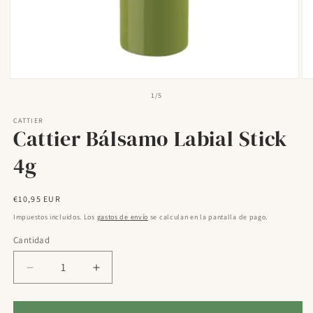
Abrir
Ab
elemento
el
de
1
/
5
multimedia
mu
1
2
CATTIER
en
en
Cattier Bálsamo Labial Stick
una
un
ventana
ve
modal
mo
4g
Precio
€10,95 EUR
habitual
Impuestos incluidos. Los
gastos de envío
se calculan en la pantalla de pago.
Cantidad
Reducir
Aumentar
cantidad
cantidad
para
para