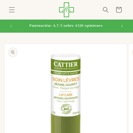
Ir
directamente
Carrito
al contenido
Puntuación: 4,7/5 sobre 4320 opiniones
Ir
directamente
a la
información
del producto