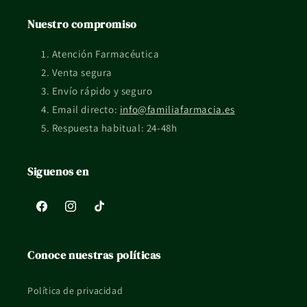
etiquetado del fabricante.
Nuestro compromiso
¿Qué pasa si tengo dudas de uso o compatibilidad?
Atención Farmacéutica
Si tienes una situación concreta, embarazo, lactancia, piel
Venta segura
reactiva o tratamiento en curso, mejor consultarlo con un
Envío rápido y seguro
profesional sanitario.
Email directo:
info@familiafarmacia.es
Respuesta habitual: 24-48h
La información de esta ficha es orientativa y no sustituye el
consejo profesional ni el etiquetado oficial del fabricante.
Siguenos en
Facebook
Instagram
TikTok
Conoce nuestras políticas
Política de privacidad