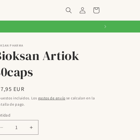
Iniciar
Carrito
sesión
OKSAN PHARMA
Bioksan Artiok
30caps
ecio
37,95 EUR
bitual
uestos incluidos. Los
gastos de envío
se calculan en la
talla de pago.
ntidad
Reducir
Aumentar
cantidad
cantidad