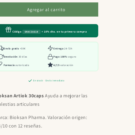
para
para
Bioksan
Bioksan
Agregar al carrito
Artiok
Artiok
30caps
30caps
Código
= 10% dto. en tu primera compra
GRACIAS10
Envío gratis
+59€
Entrega
24-72h
Devolución
30 días
Pago 100%
seguro
Farmacia
autorizada
4,7/5
valoración
En stock · Envío inmediato
oksan Artiok 30caps
Ayuda a mejorar las
lestias articulares
rca: Bioksan Pharma. Valoración origen:
8/10 con 12 reseñas.