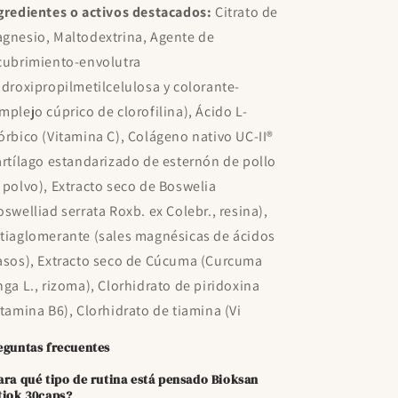
gredientes o activos destacados:
Citrato de
gnesio, Maltodextrina, Agente de
cubrimiento-envolutra
idroxipropilmetilcelulosa y colorante-
mplejo cúprico de clorofilina), Ácido L-
órbico (Vitamina C), Colágeno nativo UC-II®
artílago estandarizado de esternón de pollo
 polvo), Extracto seco de Boswelia
oswelliad serrata Roxb. ex Colebr., resina),
tiaglomerante (sales magnésicas de ácidos
asos), Extracto seco de Cúcuma (Curcuma
nga L., rizoma), Clorhidrato de piridoxina
itamina B6), Clorhidrato de tiamina (Vi
eguntas frecuentes
ara qué tipo de rutina está pensado Bioksan
tiok 30caps?