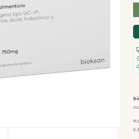
Bi
mo
Ma
9.