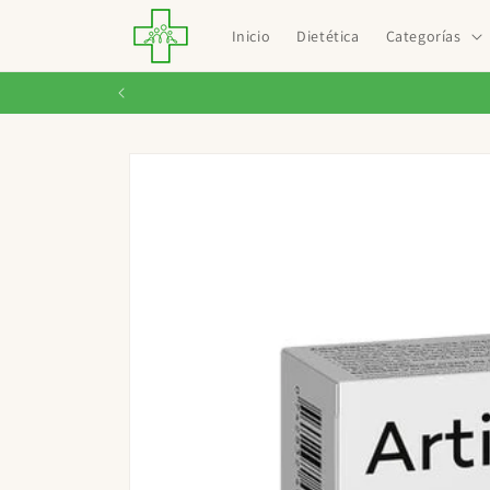
Ir
directamente
Inicio
Dietética
Categorías
al contenido
Ir
directamente
a la
información
del producto