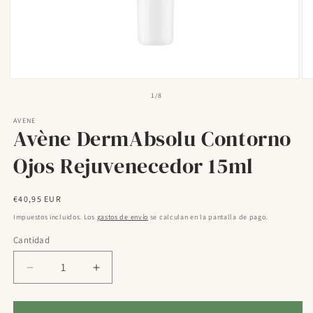
Abrir
Ab
elemento
el
de
1
/
8
multimedia
mu
1
2
AVENE
en
en
Avène DermAbsolu Contorno
una
un
ventana
ve
modal
mo
Ojos Rejuvenecedor 15ml
Precio
€40,95 EUR
habitual
Impuestos incluidos. Los
gastos de envío
se calculan en la pantalla de pago.
Cantidad
Reducir
Aumentar
cantidad
cantidad
para
para