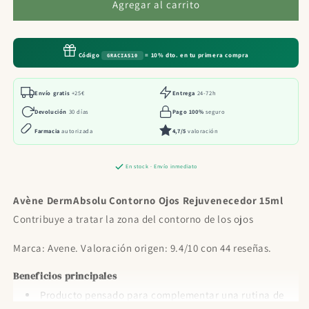
Avène
Avène
Agregar al carrito
DermAbsolu
DermAbsolu
Contorno
Contorno
Ojos
Ojos
Código
= 10% dto. en tu primera compra
GRACIAS10
Rejuvenecedor
Rejuvenecedor
15ml
15ml
Envío gratis
+25€
Entrega
24-72h
Devolución
30 días
Pago 100%
seguro
Farmacia
autorizada
4,7/5
valoración
En stock · Envío inmediato
Avène DermAbsolu Contorno Ojos Rejuvenecedor 15ml
Contribuye a tratar la zona del contorno de los ojos
Marca: Avene. Valoración origen: 9.4/10 con 44 reseñas.
Beneficios principales
Producto pensado para complementar una rutina de