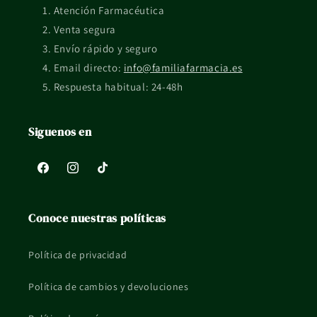
Atención Farmacéutica
etiquetado del fabricante.
Venta segura
¿Qué pasa si tengo dudas de uso o compatibilidad?
Envío rápido y seguro
Email directo:
info@familiafarmacia.es
Si tienes una situación concreta, embarazo, lactancia, piel
Respuesta habitual: 24-48h
reactiva o tratamiento en curso, mejor consultarlo con un
profesional sanitario.
Siguenos en
La información de esta ficha es orientativa y no sustituye el
consejo profesional ni el etiquetado oficial del fabricante.
Facebook
Instagram
TikTok
Conoce nuestras políticas
Política de privacidad
Política de cambios y devoluciones