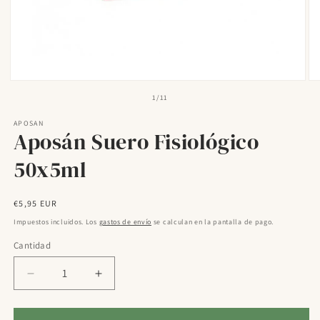
Abrir
Ab
elemento
el
de
1
/
11
multimedia
mu
1
2
APOSAN
en
en
Aposán Suero Fisiológico
una
un
ventana
ve
modal
mo
50x5ml
Precio
€5,95 EUR
habitual
Impuestos incluidos. Los
gastos de envío
se calculan en la pantalla de pago.
Cantidad
Reducir
Aumentar
cantidad
cantidad
para
para