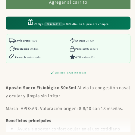
Aposán
Aposán
Agregar al carrito
Suero
Suero
Fisiológico
Fisiológico
50x5ml
50x5ml
Código
= 10% dto. en tu primera compra
GRACIAS10
Envío gratis
+59€
Entrega
24-72h
Devolución
30 días
Pago 100%
seguro
Farmacia
autorizada
4,7/5
valoración
En stock · Envío inmediato
Aposán Suero Fisiológico 50x5ml
Alivia la congestión nasal
y ocular y limpia sin irritar
Marca: APOSAN. Valoración origen: 8.8/10 con 18 reseñas.
Beneficios principales
Ayuda a aportar confort ocular en el uso cotidiano