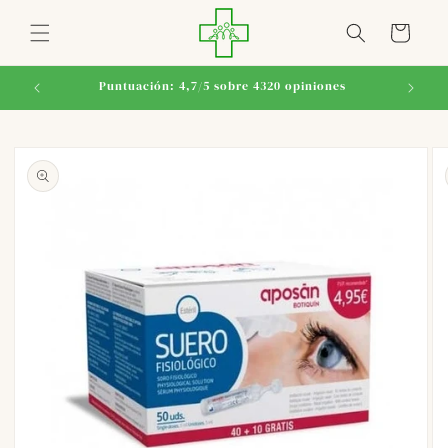
Ir
directamente
Carrito
al contenido
Puntuación: 4,7/5 sobre 4320 opiniones
Ir
directamente
a la
información
del producto