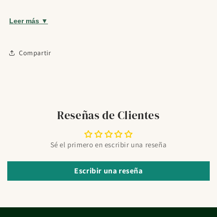
según el formato del producto.
Pensado para necesidades de cuidado infantil dentro
Leer más ▼
de su categoría.
Oportunidades
Cosmética coreana
Compartir
¿Para quién es?
Indicado para personas con necesidad de confort ocular.
Modo de uso
Reseñas de Clientes
Uso oftálmico: Instilar en los ojos para realizar un lavado
ocular. Uso nasal: permite la descongestión nasal sin efecto
Sé el primero en escribir una reseña
medicamento, su presión osmótica es igual a la del plasma
sanguíneo y por tanto al aplicarla sobre la mucosa nasal no
Escribir una reseña
hay paso de agua al compartimento intracelular.
Detalles del producto
Formato:
5ml