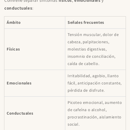
Conviene separar síntomas
físicos
,
emocionales
y
conductuales
:
Ámbito
Señales frecuentes
Tensión muscular, dolor de
cabeza, palpitaciones,
Físicas
molestias digestivas,
insomnio de conciliación,
caída de cabello.
Irritabilidad, agobio, llanto
Emocionales
fácil, anticipación constante,
pérdida de disfrute.
Picoteo emocional, aumento
de cafeína o alcohol,
Conductuales
procrastinación, aislamiento
social.